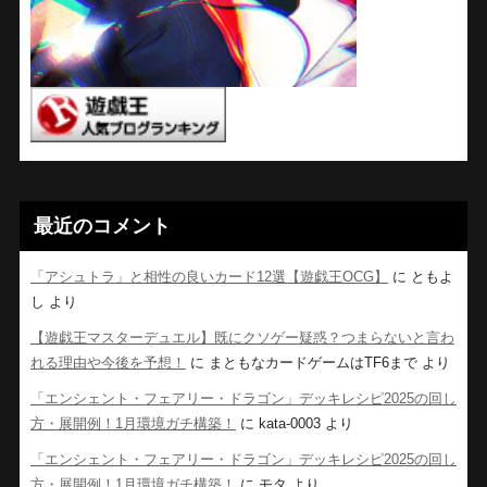
最近のコメント
「アシュトラ」と相性の良いカード12選【遊戯王OCG】
に
ともよ
し
より
【遊戯王マスターデュエル】既にクソゲー疑惑？つまらないと言わ
れる理由や今後を予想！
に
まともなカードゲームはTF6まで
より
「エンシェント・フェアリー・ドラゴン」デッキレシピ2025の回し
方・展開例！1月環境ガチ構築！
に
kata-0003
より
「エンシェント・フェアリー・ドラゴン」デッキレシピ2025の回し
方・展開例！1月環境ガチ構築！
に
モタ
より