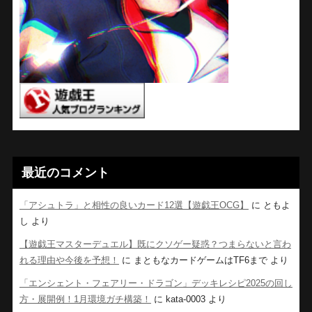
最近のコメント
「アシュトラ」と相性の良いカード12選【遊戯王OCG】
に
ともよ
し
より
【遊戯王マスターデュエル】既にクソゲー疑惑？つまらないと言わ
れる理由や今後を予想！
に
まともなカードゲームはTF6まで
より
「エンシェント・フェアリー・ドラゴン」デッキレシピ2025の回し
方・展開例！1月環境ガチ構築！
に
kata-0003
より