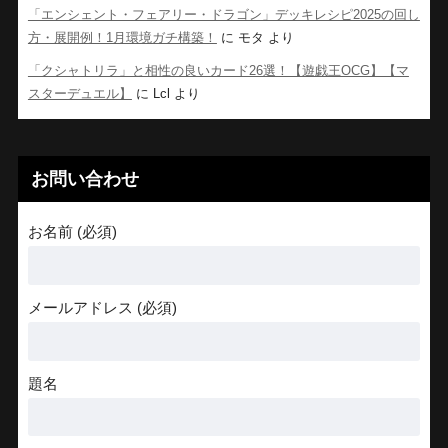
「エンシェント・フェアリー・ドラゴン」デッキレシピ2025の回し
方・展開例！1月環境ガチ構築！
に
モタ
より
「クシャトリラ」と相性の良いカード26選！【遊戯王OCG】【マ
スターデュエル】
に
Lcl
より
お問い合わせ
お名前 (必須)
メールアドレス (必須)
題名