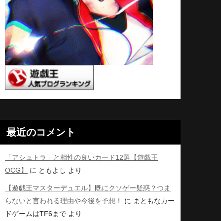
最近のコメント
「アシュトラ」と相性の良いカード12選【遊戯王
OCG】
に
ともよし
より
【遊戯王マスターデュエル】既にクソゲー疑惑？つま
らないと言われる理由や今後を予想！
に
まともなカー
ドゲームはTF6まで
より