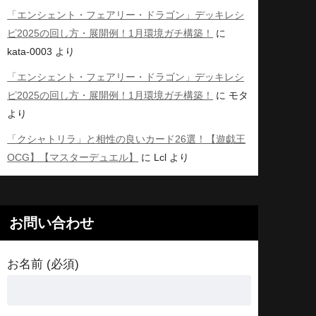
「エンシェント・フェアリー・ドラゴン」デッキレシ
ピ2025の回し方・展開例！1月環境ガチ構築！
に
kata-0003
より
「エンシェント・フェアリー・ドラゴン」デッキレシ
ピ2025の回し方・展開例！1月環境ガチ構築！
に
モタ
より
「クシャトリラ」と相性の良いカード26選！【遊戯王
OCG】【マスターデュエル】
に
Lcl
より
お問い合わせ
お名前 (必須)