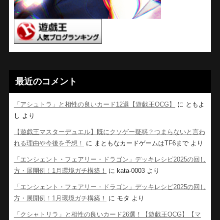
最近のコメント
「アシュトラ」と相性の良いカード12選【遊戯王OCG】
に
ともよ
し
より
【遊戯王マスターデュエル】既にクソゲー疑惑？つまらないと言わ
れる理由や今後を予想！
に
まともなカードゲームはTF6まで
より
「エンシェント・フェアリー・ドラゴン」デッキレシピ2025の回し
方・展開例！1月環境ガチ構築！
に
kata-0003
より
「エンシェント・フェアリー・ドラゴン」デッキレシピ2025の回し
方・展開例！1月環境ガチ構築！
に
モタ
より
「クシャトリラ」と相性の良いカード26選！【遊戯王OCG】【マ