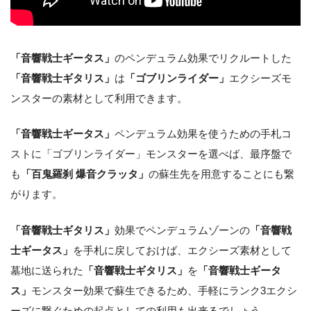
「音響戦士ギータス」
のペンデュラム効果でリクルートした
「音響戦士ギタリス」
は
「ゴブリンライダー」
エクシーズモ
ンスターの素材として利用できます。
「音響戦士ギータス」
ペンデュラム効果を使うための手札コ
ストに「ゴブリンライダー」モンスターを選べば、最序盤で
も
「百鬼羅刹 爆音クラッタ」
の蘇生先を用意することにも繋
がります。
「音響戦士ギタリス」
効果でペンデュラムゾーンの
「音響戦
士ギータス」
を手札に戻しておけば、エクシーズ素材として
墓地に送られた
「音響戦士ギタリス」
を
「音響戦士ギータ
ス」
モンスター効果で蘇生できるため、手軽にランク3エクシ
ーズに繋ぐための起点としての利用も出来るでしょう。