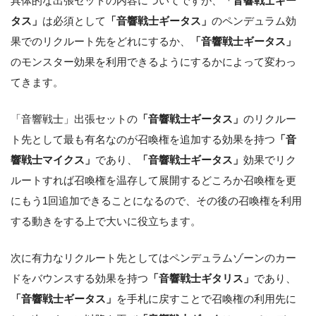
具体的な出張セットの内容についてですが、
「音響戦士ギー
タス」
は必須として
「音響戦士ギータス」
のペンデュラム効
果でのリクルート先をどれにするか、
「音響戦士ギータス」
のモンスター効果を利用できるようにするかによって変わっ
てきます。
「音響戦士」出張セットの
「音響戦士ギータス」
のリクルー
ト先として最も有名なのが召喚権を追加する効果を持つ
「音
響戦士マイクス」
であり、
「音響戦士ギータス」
効果でリク
ルートすれば召喚権を温存して展開するどころか召喚権を更
にもう1回追加できることになるので、その後の召喚権を利用
する動きをする上で大いに役立ちます。
次に有力なリクルート先としてはペンデュラムゾーンのカー
ドをバウンスする効果を持つ
「音響戦士ギタリス」
であり、
「音響戦士ギータス」
を手札に戻すことで召喚権の利用先に