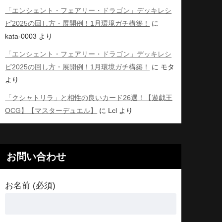
「エンシェント・フェアリー・ドラゴン」デッキレシ
ピ2025の回し方・展開例！1月環境ガチ構築！
に
kata-0003
より
「エンシェント・フェアリー・ドラゴン」デッキレシ
ピ2025の回し方・展開例！1月環境ガチ構築！
に
モタ
より
「クシャトリラ」と相性の良いカード26選！【遊戯王
OCG】【マスターデュエル】
に
Lcl
より
お問い合わせ
お名前 (必須)