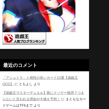
最近のコメント
「アシュトラ」と相性の良いカード12選【遊戯王
OCG】
に
ともよし
より
【遊戯王マスターデュエル】既にクソゲー疑惑？つま
らないと言われる理由や今後を予想！
に
まともなカー
ドゲームはTF6まで
より