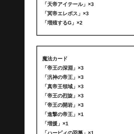
「天帝アイテール」×3
「冥帝エレボス」×3
「増殖するG」×2
魔法カード
「帝王の深淵」×3
「汎神の帝王」×3
「真帝王領域」×3
「帝王の烈旋」×3
「帝王の開岩」×3
「進撃の帝王」×1
「増援」×1
「ハーピィの羽箒」×1