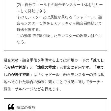
(2)：自分フィールドの融合モンスター１体をリリー
スして発動できる。
そのモンスターとは属性が異なる「シャドール」融
合モンスター１体をＥＸデッキから融合召喚扱いで
特殊召喚する。
この効果で特殊召喚したモンスターの攻撃力は０に
なる。
融合素材・融合手段を準備する上では新規カードの
「凍てし
心が映す神影」
と
「煉獄の乖放」
も非常に有用です。
「凍て
し心が映す神影」
は「シャドール」融合モンスターの持つ墓
地へ送られた場合の効果に繋ぐことで状況に適してサーチ・
蘇生・サルベージなどを行えます。
煉獄の乖放