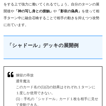
をする上で強力に働いてくれるでしょう。自分のターンの展
開後や
「神の写し身との接触」
や
「影依の偽典」
を使って相
手ターン中に融合召喚することで相手の動きを抑えつつ攻勢
に出ています。
「シャドール」デッキの展開例
煉獄の乖放
通常魔法
このカード名の(1)(2)の効果はそれぞれ１ターンに
１度しか使用できない。
(1)：手札の「シャドール」カード１枚を相手に見せ
て発動できる。