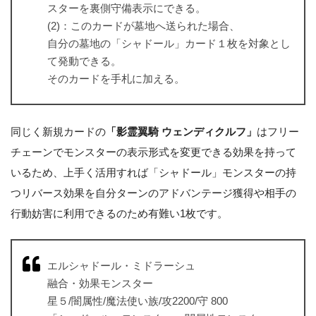
スターを裏側守備表示にできる。
(2)：このカードが墓地へ送られた場合、
自分の墓地の「シャドール」カード１枚を対象とし
て発動できる。
そのカードを手札に加える。
同じく新規カードの
「影霊翼騎 ウェンディクルフ」
はフリー
チェーンでモンスターの表示形式を変更できる効果を持って
いるため、上手く活用すれば「シャドール」モンスターの持
つリバース効果を自分ターンのアドバンテージ獲得や相手の
行動妨害に利用できるのため有難い1枚です。
エルシャドール・ミドラーシュ
融合・効果モンスター
星５/闇属性/魔法使い族/攻2200/守 800