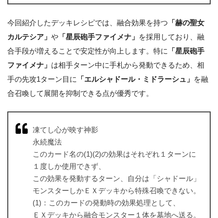
今回紹介したデッキレシピでは、融合効果を持つ
「赫の聖女
カルテシア」
や
「星辰砲手ファイメナ」
を採用しており、融
合手段が増えることで安定性が向上します。特に
「星辰砲手
ファイメナ」
は相手ターン中に手札から発動できるため、相
手の先攻1ターン目に
「エルシャドール・ミドラーシュ」
を融
合召喚して展開を抑制できる点が優秀です。
凍てし心が映す神影
永続魔法
このカード名の(1)(2)の効果はそれぞれ１ターンに
１度しか使用できず、
この効果を発動するターン、自分は「シャドール」
モンスターしかＥＸデッキから特殊召喚できない。
(1)：このカードの発動時の効果処理として、
ＥＸデッキから融合モンスター１体を墓地へ送る。