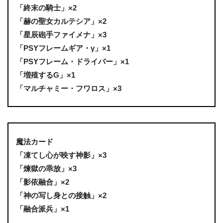
「終末の騎士」×2
「赫の聖女カルテシア」×2
「星辰砲手ファイメナ」×3
「PSYフレームギア・γ」×1
「PSYフレーム・ドライバー」×1
「増殖するG」×1
「マルチャミー・フワロス」×3
魔法カード
「凍てし心が映す神影」×3
「煉獄の乖放」×3
「影依融合」×2
「神の写し身との接触」×2
「融合派兵」×1