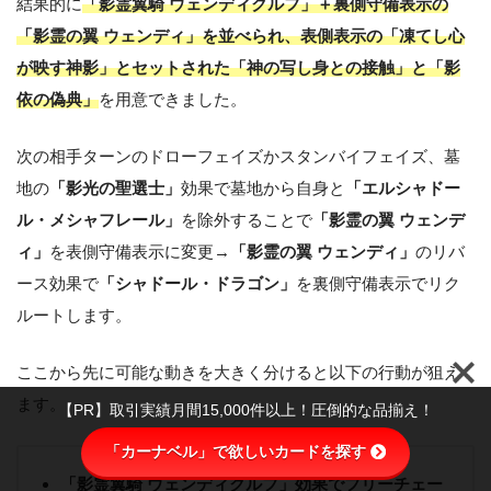
結果的に
「影霊翼騎 ウェンディクルフ」＋裏側守備表示の
「影霊の翼 ウェンディ」を並べられ、表側表示の「凍てし心
が映す神影」とセットされた「神の写し身との接触」と「影
依の偽典」
を用意できました。
次の相手ターンのドローフェイズかスタンバイフェイズ、墓
地の
「影光の聖選士」
効果で墓地から自身と
「エルシャドー
ル・メシャフレール」
を除外することで
「影霊の翼 ウェンデ
ィ」
を表側守備表示に変更→
「影霊の翼 ウェンディ」
のリバ
ース効果で
「シャドール・ドラゴン」
を裏側守備表示でリク
ルートします。
ここから先に可能な動きを大きく分けると以下の行動が狙え
ます。
【PR】取引実績月間15,000件以上！圧倒的な品揃え！
「カーナベル」で欲しいカードを探す
「影霊翼騎 ウェンディクルフ」効果でフリーチェー