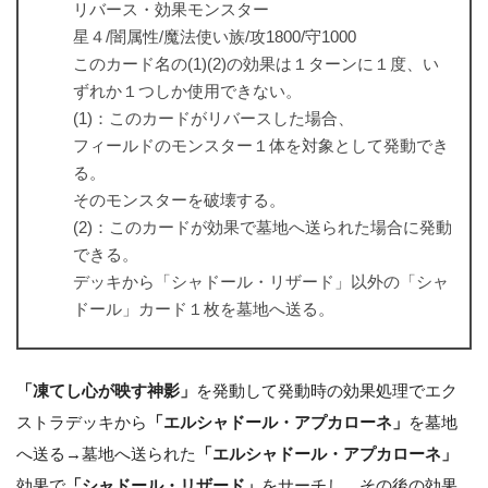
リバース・効果モンスター
星４/闇属性/魔法使い族/攻1800/守1000
このカード名の(1)(2)の効果は１ターンに１度、い
ずれか１つしか使用できない。
(1)：このカードがリバースした場合、
フィールドのモンスター１体を対象として発動でき
る。
そのモンスターを破壊する。
(2)：このカードが効果で墓地へ送られた場合に発動
できる。
デッキから「シャドール・リザード」以外の「シャ
ドール」カード１枚を墓地へ送る。
「凍てし心が映す神影」
を発動して発動時の効果処理でエク
ストラデッキから
「エルシャドール・アプカローネ」
を墓地
へ送る→墓地へ送られた
「エルシャドール・アプカローネ」
効果で
「シャドール・リザード」
をサーチし、その後の効果