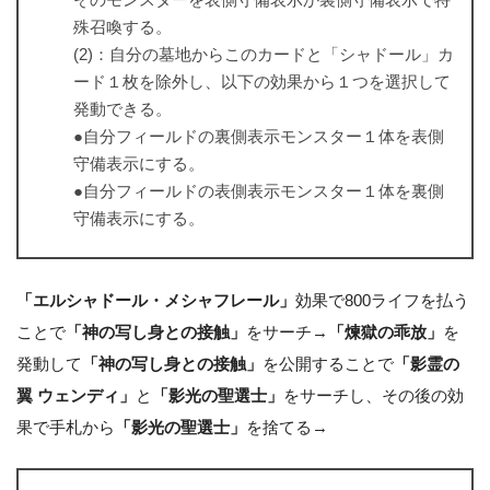
殊召喚する。
(2)：自分の墓地からこのカードと「シャドール」カ
ード１枚を除外し、以下の効果から１つを選択して
発動できる。
●自分フィールドの裏側表示モンスター１体を表側
守備表示にする。
●自分フィールドの表側表示モンスター１体を裏側
守備表示にする。
「エルシャドール・メシャフレール」
効果で800ライフを払う
ことで
「神の写し身との接触」
をサーチ→
「煉獄の乖放」
を
発動して
「神の写し身との接触」
を公開することで
「影霊の
翼 ウェンディ」
と
「影光の聖選士」
をサーチし、その後の効
果で手札から
「影光の聖選士」
を捨てる→