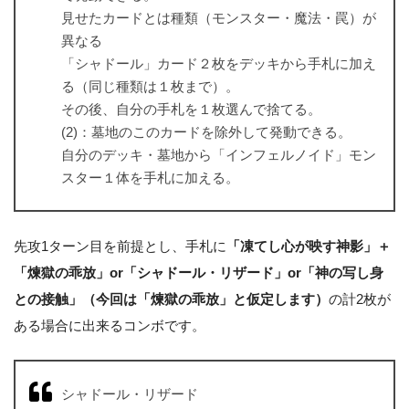
見せたカードとは種類（モンスター・魔法・罠）が
異なる
「シャドール」カード２枚をデッキから手札に加え
る（同じ種類は１枚まで）。
その後、自分の手札を１枚選んで捨てる。
(2)：墓地のこのカードを除外して発動できる。
自分のデッキ・墓地から「インフェルノイド」モン
スター１体を手札に加える。
先攻1ターン目を前提とし、手札に
「凍てし心が映す神影」＋
「煉獄の乖放」or「シャドール・リザード」or「神の写し身
との接触」（今回は「煉獄の乖放」と仮定します）
の計2枚が
ある場合に出来るコンボです。
シャドール・リザード