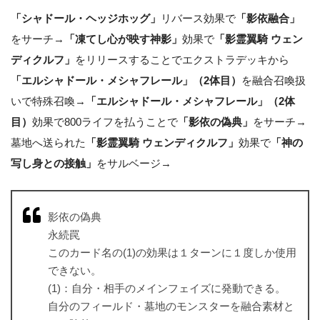
「シャドール・ヘッジホッグ」
リバース効果で
「影依融合」
をサーチ→
「凍てし心が映す神影」
効果で
「影霊翼騎 ウェン
ディクルフ」
をリリースすることでエクストラデッキから
「エルシャドール・メシャフレール」（2体目）
を融合召喚扱
いで特殊召喚→
「エルシャドール・メシャフレール」（2体
目）
効果で800ライフを払うことで
「影依の偽典」
をサーチ→
墓地へ送られた
「影霊翼騎 ウェンディクルフ」
効果で
「神の
写し身との接触」
をサルベージ→
影依の偽典
永続罠
このカード名の(1)の効果は１ターンに１度しか使用
できない。
(1)：自分・相手のメインフェイズに発動できる。
自分のフィールド・墓地のモンスターを融合素材と