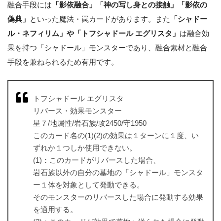
融合手段には
「影依融合」「神の写し身との接触」「影依の
偽典」
といった魔法・罠カードがあります。また
「シャドー
ル・ネフィリム」や「トフシャドール エグリスタ」
は融合効
果を持つ「シャドール」モンスターであり、融合素材と融合
手段を兼ねられるため有用です。
トフシャドール エグリスタ
リバース・効果モンスター
星７/地属性/岩石族/攻2450/守1950
このカード名の(1)(2)の効果は１ターンに１度、い
ずれか１つしか使用できない。
(1)：このカードがリバースした場合、
岩石族以外の自分の墓地の「シャドール」モンスタ
ー１体を対象として発動できる。
そのモンスターのリバースした場合に発動する効果
を適用する。