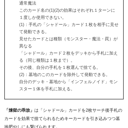
通常魔法
このカード名の(1)(2)の効果はそれぞれ１ターンに
１度しか使用できない。
(1)：手札の「シャドール」カード１枚を相手に見せ
て発動できる。
見せたカードとは種類（モンスター・魔法・罠）が
異なる
「シャドール」カード２枚をデッキから手札に加え
る（同じ種類は１枚まで）。
その後、自分の手札を１枚選んで捨てる。
(2)：墓地のこのカードを除外して発動できる。
自分のデッキ・墓地から「インフェルノイド」モン
スター１体を手札に加える。
「煉獄の乖放」
は「シャドール」カードを2枚サーチ後手札の
カードを効果で捨てられるためキーカードを引き込みつつ墓
地肥やしにも繋げられます。