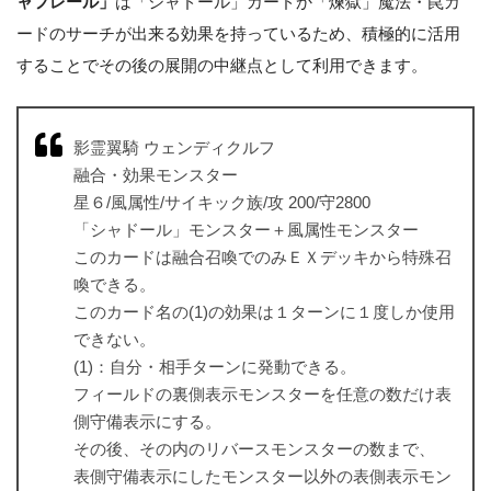
ャフレール」
は「シャドール」カードか「煉獄」魔法・罠カ
ードのサーチが出来る効果を持っているため、積極的に活用
することでその後の展開の中継点として利用できます。
影霊翼騎 ウェンディクルフ
融合・効果モンスター
星６/風属性/サイキック族/攻 200/守2800
「シャドール」モンスター＋風属性モンスター
このカードは融合召喚でのみＥＸデッキから特殊召
喚できる。
このカード名の(1)の効果は１ターンに１度しか使用
できない。
(1)：自分・相手ターンに発動できる。
フィールドの裏側表示モンスターを任意の数だけ表
側守備表示にする。
その後、その内のリバースモンスターの数まで、
表側守備表示にしたモンスター以外の表側表示モン