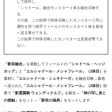
して除外し、
「シャドール」融合モンスター１体を融合召喚す
る。
その後、この効果で特殊召喚したモンスターと同じ
属性を持つ相手フィールドのモンスター１体を墓地
へ送る事ができる。
この効果で特殊召喚したモンスターは直接攻撃でき
ない。
「影依融合」
を発動してフィールドの
「シャドール・ヘッジ
ホッグ」
と
「エルシャドール・メシャフレール」（2体目）
を
素材に
「エルシャドール・シェキナーガ」
を融合召喚→墓地
へ送られた
「エルシャドール・メシャフレール」（2体目）
効
果で
「影霊翼騎 ウェンディクルフ」
を蘇生→
「神の写し身と
の接触」
をセット→
「影依の偽典」
をセットします。