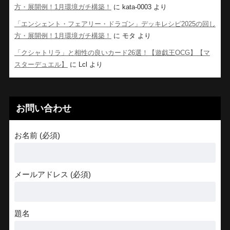
方・展開例！1月環境ガチ構築！
に
kata-0003
より
「エンシェント・フェアリー・ドラゴン」デッキレシピ2025の回し
方・展開例！1月環境ガチ構築！
に
モタ
より
「クシャトリラ」と相性の良いカード26選！【遊戯王OCG】【マ
スターデュエル】
に
Lcl
より
お問い合わせ
お名前 (必須)
メールアドレス (必須)
題名