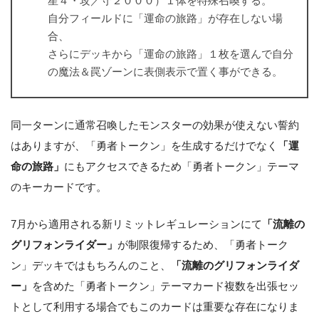
星４・攻／守２０００）１体を特殊召喚する。
自分フィールドに「運命の旅路」が存在しない場
合、
さらにデッキから「運命の旅路」１枚を選んで自分
の魔法＆罠ゾーンに表側表示で置く事ができる。
同一ターンに通常召喚したモンスターの効果が使えない誓約
はありますが、「勇者トークン」を生成するだけでなく
「運
命の旅路」
にもアクセスできるため「勇者トークン」テーマ
のキーカードです。
7月から適用される新リミットレギュレーションにて
「流離の
グリフォンライダー」
が制限復帰するため、「勇者トーク
ン」デッキではもちろんのこと、
「流離のグリフォンライダ
ー」
を含めた「勇者トークン」テーマカード複数を出張セッ
トとして利用する場合でもこのカードは重要な存在になりま