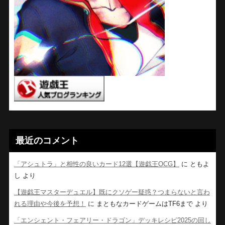
最近のコメント
「アシュトラ」と相性の良いカード12選【遊戯王OCG】
に
ともよ
し
より
【遊戯王マスターデュエル】既にクソゲー疑惑？つまらないと言わ
れる理由や今後を予想！
に
まともなカードゲームはTF6まで
より
「エンシェント・フェアリー・ドラゴン」デッキレシピ2025の回し