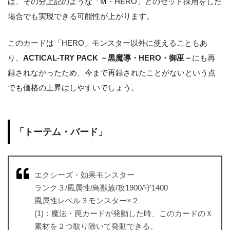
ば、その分上記のような「M・HERO」とのセット採用をした
場合でも実現できる可能性が上がります。
このカードは「HERO」モンスター以外に使えることもあ
り、
ACTICAL-TRY PACK －黒魔導・HERO・御巫－
にも再
録されなかったため、今まで再録されたことがないという点
でも価格の上昇はしやすいでしょう。
「トーテム・バード」
エクシーズ・効果モンスター
ランク３/風属性/鳥獣族/攻1900/守1400
風属性レベル３モンスター×２
(1)：魔法・罠カードが発動した時、このカードのＸ
素材を２つ取り除いて発動できる。