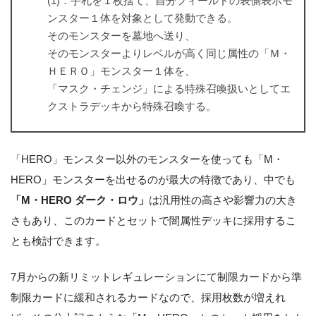
(1)：手札を１枚捨て、自分フィールドの表側表示モ
ンスター１体を対象として発動できる。
そのモンスターを墓地へ送り、
そのモンスターよりレベルが高く同じ属性の「Ｍ・
ＨＥＲＯ」モンスター１体を、
「マスク・チェンジ」による特殊召喚扱いとしてエ
クストラデッキから特殊召喚する。
「HERO」モンスター以外のモンスターを使っても「M・
HERO」モンスターを出せるのが最大の特徴であり、中でも
「M・HERO ダーク・ロウ」
は汎用性の高さや影響力の大き
さもあり、このカードとセットで闇属性デッキに採用するこ
とも検討できます。
7月からの新リミットレギュレーションにて制限カードから準
制限カードに緩和されるカードなので、採用枚数が増えれ