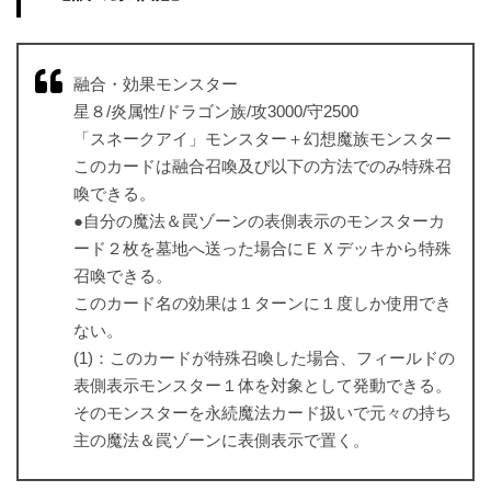
融合・効果モンスター
星８/炎属性/ドラゴン族/攻3000/守2500
「スネークアイ」モンスター＋幻想魔族モンスター
このカードは融合召喚及び以下の方法でのみ特殊召
喚できる。
●自分の魔法＆罠ゾーンの表側表示のモンスターカ
ード２枚を墓地へ送った場合にＥＸデッキから特殊
召喚できる。
このカード名の効果は１ターンに１度しか使用でき
ない。
(1)：このカードが特殊召喚した場合、フィールドの
表側表示モンスター１体を対象として発動できる。
そのモンスターを永続魔法カード扱いで元々の持ち
主の魔法＆罠ゾーンに表側表示で置く。