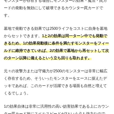
モンスターが存在する場合にモンスターの効果・魔法・罠カ
ードの発動を無効にして破壊できるカウンター罠カードで
す。
墓地で発動できる効果では2500ライフをコストに自身を墓地
からセットできます。
1と2の効果は同一ターン中でも発動で
きるため、1の効果発動後に条件を満たすモンスターをフィー
ルドに維持できていれば、2の効果で墓地から再セットして次
のターン以降に備えるという立ち回りも取れます。
元々の攻撃力または守備力が2500のモンスターは非常に幅広
く存在するため、そういったモンスターをエースに据えたデ
ッキであれば、このカードが活躍できる場面も自然と増えて
くるでしょう。
1の効果自体は非常に汎用性の高い妨害効果である上にカウン
ター罠カード故にスペルスピードが3という点も強力なので、