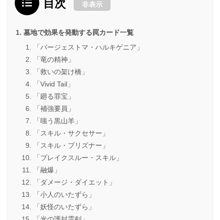
目次
非表示
墓地で効果を発動する罠カード一覧
「バージェストマ・ハルキゲニア」
「竜の精神」
「救いの架け橋」
「Vivid Tail」
「廻る罪宝」
「補強要員」
「嗤う黒山羊」
「スキル・サクセサー」
「スキル・プリズナー」
「ブレイクスルー・スキル」
「融爆」
「ダメージ・ダイエット」
「小人のいたずら」
「妖怪のいたずら」
「光の護封霊剣」