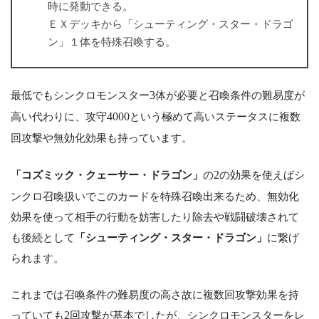
時に発動できる。
ＥＸデッキから「シューティング・スター・ドラゴ
ン」１体を特殊召喚する。
最低でもシンクロモンスター
3
体が必要と召喚条件の難易度が
高い代わりに、攻守
4000
という極めて高いステータスに複数
回攻撃や無効化効果も持っています。
「コズミック・クェーサー・ドラゴン」
の
2
の効果を使えばシ
ンクロ召喚扱いでこのカードを特殊召喚出来るため、無効化
効果を使って相手の行動を妨害したり除去や戦闘破壊されて
も後続として
「シューティング・スター・ドラゴン」
に繋げ
られます。
これまでは召喚条件の難易度の高さ故に複数回攻撃効果を持
っていても
2
回攻撃が基本でしたが、シンクロモンスターをレ