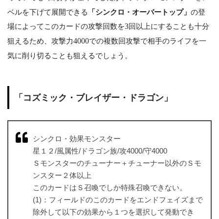
ベルを下げて展開できる
「シンクロ・オーバートップ」
の登
場によってこのカードの攻撃回数を
3
回以上にすることも十分
狙えるため、攻撃力
4000
での複数回攻撃で相手のライフを一
気に削り切ることも狙えるでしょう。
「コズミック・ブレイザー・ドラゴン」
シンクロ・効果モンスター
星１２/風属性/ドラゴン族/攻4000/守4000
Ｓモンスターのチューナー＋チューナー以外のＳモ
ンスター２体以上
このカードはＳ召喚でしか特殊召喚できない。
(1)：フィールドのこのカードをエンドフェイズまで
除外して以下の効果から１つを選択して発動でき