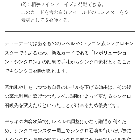
(2)：相手メインフェイズに発動できる。
このカードを含む自分フィールドのモンスターをＳ
素材としてＳ召喚する。
チューナーではあるもののレベル
7
のドラゴン族シンクロモン
スターでもあるため、新規カードである
「レボリューショ
ン・シンクロン」
の効果で手札からシンクロ素材とすること
でもシンクロ召喚が図れます。
墓地肥やしをしつつも自身のレベルを下げる効果は、その後
の墓地利用に繋げつつもレベル調整によって更なるシンクロ
召喚先を変えたりといったことが出来るため優秀です。
デッキの内容次第ではレベルの調整はかなり融通が利くた
め、シンクロモンスター同士でシンクロ召喚を行いたい際に
もシンクロ召喚先や他のシンクロ素材に合わせてレベルを変