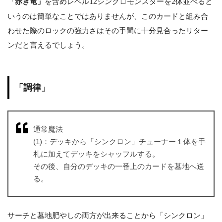
「赤き竜」
を含めレベル
12
シンクロモンスターを
2
体並べると
いうのは簡単なことではありませんが、このカードと組み合
わせた際のロックの強力さはその手間に十分見合ったリター
ンだと言えるでしょう。
「調律」
通常魔法
(1)：デッキから「シンクロン」チューナー１体を手
札に加えてデッキをシャッフルする。
その後、自分のデッキの一番上のカードを墓地へ送
る。
サーチと墓地肥やしの両方が出来ることから「シンクロン」