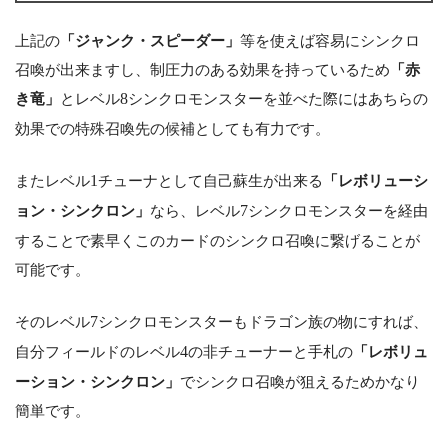
上記の
「ジャンク・スピーダー」
等を使えば容易にシンクロ
召喚が出来ますし、制圧力のある効果を持っているため
「赤
き竜」
とレベル
8
シンクロモンスターを並べた際にはあちらの
効果での特殊召喚先の候補としても有力です。
またレベル
1
チューナとして自己蘇生が出来る
「レボリューシ
ョン・シンクロン」
なら、レベル
7
シンクロモンスターを経由
することで素早くこのカードのシンクロ召喚に繋げることが
可能です。
そのレベル
7
シンクロモンスターもドラゴン族の物にすれば、
自分フィールドのレベル
4
の非チューナーと手札の
「レボリュ
ーション・シンクロン」
でシンクロ召喚が狙えるためかなり
簡単です。