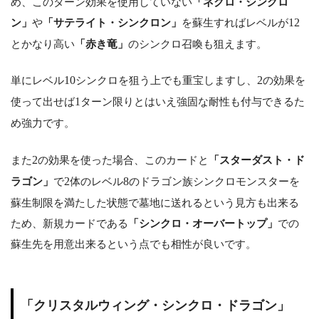
め、このターン効果を使用していない
「ネクロ・シンクロ
ン」
や
「サテライト・シンクロン」
を蘇生すればレベルが
12
とかなり高い
「赤き竜」
のシンクロ召喚も狙えます。
単にレベル
10
シンクロを狙う上でも重宝しますし、
2
の効果を
使って出せば
1
ターン限りとはいえ強固な耐性も付与できるた
め強力です。
また
2
の効果を使った場合、このカードと
「スターダスト・ド
ラゴン」
で
2
体のレベル
8
のドラゴン族シンクロモンスターを
蘇生制限を満たした状態で墓地に送れるという見方も出来る
ため、新規カードである
「シンクロ・オーバートップ」
での
蘇生先を用意出来るという点でも相性が良いです。
「クリスタルウィング・シンクロ・ドラゴン」