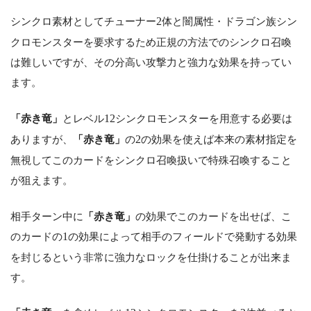
シンクロ素材としてチューナー
2
体と闇属性・ドラゴン族シン
クロモンスターを要求するため正規の方法でのシンクロ召喚
は難しいですが、その分高い攻撃力と強力な効果を持ってい
ます。
「赤き竜」
とレベル
12
シンクロモンスターを用意する必要は
ありますが、
「赤き竜」
の
2
の効果を使えば本来の素材指定を
無視してこのカードをシンクロ召喚扱いで特殊召喚すること
が狙えます。
相手ターン中に
「赤き竜」
の効果でこのカードを出せば、こ
のカードの
1
の効果によって相手のフィールドで発動する効果
を封じるという非常に強力なロックを仕掛けることが出来ま
す。