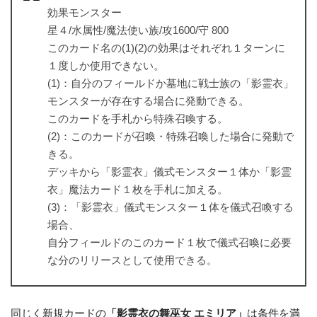
効果モンスター
星４/水属性/魔法使い族/攻1600/守 800
このカード名の(1)(2)の効果はそれぞれ１ターンに
１度しか使用できない。
(1)：自分のフィールドか墓地に戦士族の「影霊衣」
モンスターが存在する場合に発動できる。
このカードを手札から特殊召喚する。
(2)：このカードが召喚・特殊召喚した場合に発動で
きる。
デッキから「影霊衣」儀式モンスター１体か「影霊
衣」魔法カード１枚を手札に加える。
(3)：「影霊衣」儀式モンスター１体を儀式召喚する
場合、
自分フィールドのこのカード１枚で儀式召喚に必要
な分のリリースとして使用できる。
同じく新規カードの
「影霊衣の舞巫女 エミリア」
は条件を満