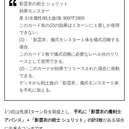
影霊衣の術士 シュリット
効果モンスター
星３/水属性/戦士族/攻 300/守1800
このカード名の(2)の効果は１ターンに１度しか使用
できない。
(1)：「影霊衣」儀式モンスター１体を儀式召喚する
場合、
このカード１枚で儀式召喚に必要なレベル分のリリ
ースとして使用できる。
(2)：このカードが効果でリリースされた場合に発動
できる。
デッキから戦士族の「影霊衣」儀式モンスター１体
を手札に加える。
1つ目は先攻1ターン目を前提とし、
手札に「影霊衣の魔剣士
アバンス」＋「影霊衣の術士 シュリット」の計2枚
がある場合
に出来るコンボです。