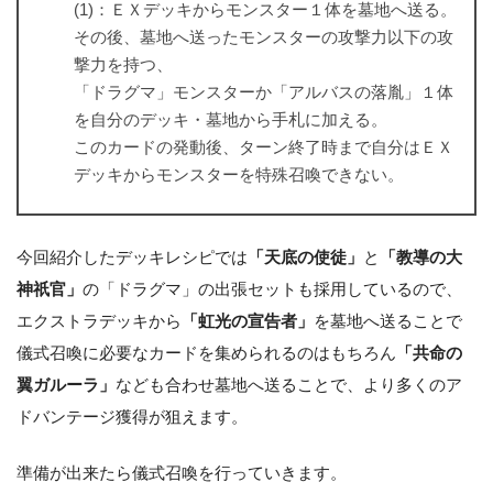
(1)：ＥＸデッキからモンスター１体を墓地へ送る。
その後、墓地へ送ったモンスターの攻撃力以下の攻
撃力を持つ、
「ドラグマ」モンスターか「アルバスの落胤」１体
を自分のデッキ・墓地から手札に加える。
このカードの発動後、ターン終了時まで自分はＥＸ
デッキからモンスターを特殊召喚できない。
今回紹介したデッキレシピでは
「天底の使徒」
と
「教導の大
神祇官」
の「ドラグマ」の出張セットも採用しているので、
エクストラデッキから
「虹光の宣告者」
を墓地へ送ることで
儀式召喚に必要なカードを集められるのはもちろん
「共命の
翼ガルーラ」
なども合わせ墓地へ送ることで、より多くのア
ドバンテージ獲得が狙えます。
準備が出来たら儀式召喚を行っていきます。