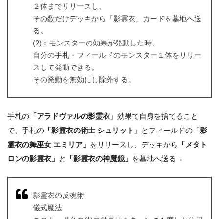
２体までリリースし、
その数だけデッキから「影霊衣」カードを墓地へ送
る。
(2)：モンスターの効果が発動した時、
自分の手札・フィールドのモンスター１体をリリー
スして発動できる。
その発動を無効にし除外する。
手札の
「アラドヴァルの影霊衣」
効果で自身を捨てること
で、手札の
「影霊衣の術士 シュリット」
とフィールドの
「影
霊衣の舞巫女 エミリア」
をリリースし、デッキから
「メタト
ロンの影霊衣」
と
「影霊衣の神魔鏡」
を墓地へ送る→
影霊衣の反魂術
儀式魔法