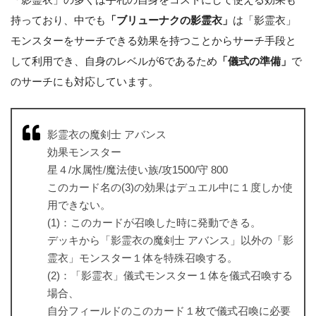
持っており、中でも
「ブリューナクの影霊衣」
は「影霊衣」
モンスターをサーチできる効果を持つことからサーチ手段と
して利用でき、自身のレベルが6であるため
「儀式の準備」
で
のサーチにも対応しています。
影霊衣の魔剣士 アバンス
効果モンスター
星４/水属性/魔法使い族/攻1500/守 800
このカード名の(3)の効果はデュエル中に１度しか使
用できない。
(1)：このカードが召喚した時に発動できる。
デッキから「影霊衣の魔剣士 アバンス」以外の「影
霊衣」モンスター１体を特殊召喚する。
(2)：「影霊衣」儀式モンスター１体を儀式召喚する
場合、
自分フィールドのこのカード１枚で儀式召喚に必要