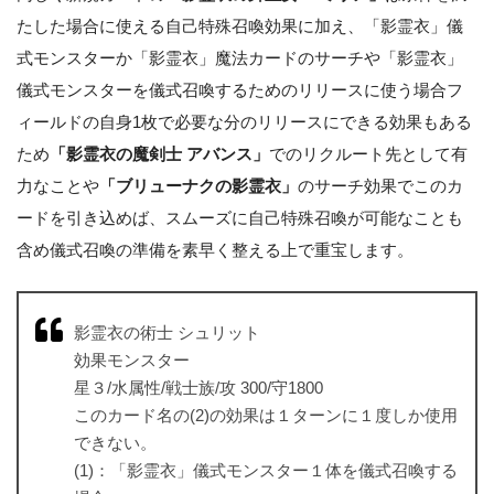
たした場合に使える自己特殊召喚効果に加え、「影霊衣」儀
式モンスターか「影霊衣」魔法カードのサーチや「影霊衣」
儀式モンスターを儀式召喚するためのリリースに使う場合フ
ィールドの自身1枚で必要な分のリリースにできる効果もある
ため
「影霊衣の魔剣士 アバンス」
でのリクルート先として有
力なことや
「ブリューナクの影霊衣」
のサーチ効果でこのカ
ードを引き込めば、スムーズに自己特殊召喚が可能なことも
含め儀式召喚の準備を素早く整える上で重宝します。
影霊衣の術士 シュリット
効果モンスター
星３/水属性/戦士族/攻 300/守1800
このカード名の(2)の効果は１ターンに１度しか使用
できない。
(1)：「影霊衣」儀式モンスター１体を儀式召喚する