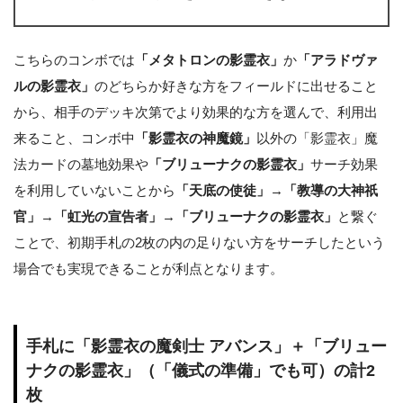
こちらのコンボでは
「メタトロンの影霊衣」
か
「アラドヴァ
ルの影霊衣」
のどちらか好きな方をフィールドに出せること
から、相手のデッキ次第でより効果的な方を選んで、利用出
来ること、コンボ中
「影霊衣の神魔鏡」
以外の「影霊衣」魔
法カードの墓地効果や
「ブリューナクの影霊衣」
サーチ効果
を利用していないことから
「天底の使徒」
→
「教導の大神祇
官」
→
「虹光の宣告者」
→
「ブリューナクの影霊衣」
と繋ぐ
ことで、初期手札の2枚の内の足りない方をサーチしたという
場合でも実現できることが利点となります。
手札に「影霊衣の魔剣士 アバンス」＋「ブリュー
ナクの影霊衣」（「儀式の準備」でも可）の計2
枚