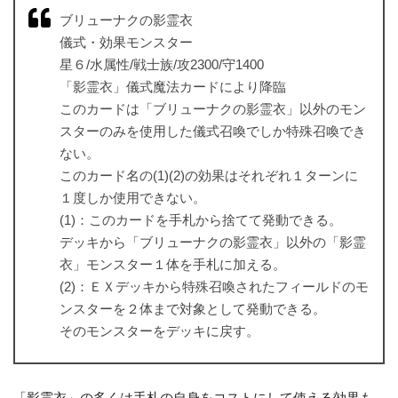
ブリューナクの影霊衣
儀式・効果モンスター
星６/水属性/戦士族/攻2300/守1400
「影霊衣」儀式魔法カードにより降臨
このカードは「ブリューナクの影霊衣」以外のモン
スターのみを使用した儀式召喚でしか特殊召喚でき
ない。
このカード名の(1)(2)の効果はそれぞれ１ターンに
１度しか使用できない。
(1)：このカードを手札から捨てて発動できる。
デッキから「ブリューナクの影霊衣」以外の「影霊
衣」モンスター１体を手札に加える。
(2)：ＥＸデッキから特殊召喚されたフィールドのモ
ンスターを２体まで対象として発動できる。
そのモンスターをデッキに戻す。
「影霊衣」の多くは手札の自身をコストにして使える効果も