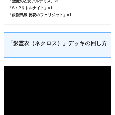
「聖魔の乙女アルテミス」×1
「S：Pリトルナイト」×1
「鉄獣戦線 徒花のフェリジット」×1
「影霊衣（ネクロス）」デッキの回し方