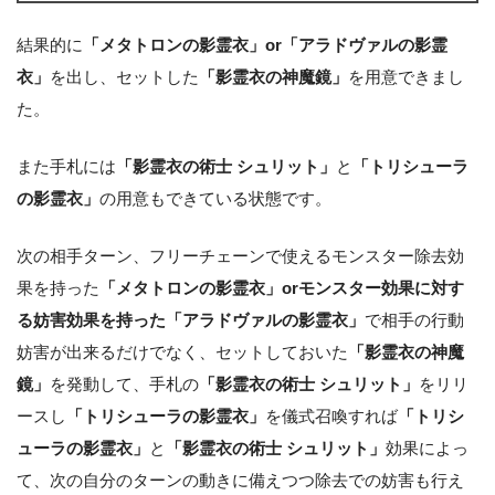
結果的に
「メタトロンの影霊衣」or「アラドヴァルの影霊
衣」
を出し、セットした
「影霊衣の神魔鏡」
を用意できまし
た。
また手札には
「影霊衣の術士 シュリット」
と
「トリシューラ
の影霊衣」
の用意もできている状態です。
次の相手ターン、フリーチェーンで使えるモンスター除去効
果を持った
「メタトロンの影霊衣」orモンスター効果に対す
る妨害効果を持った「アラドヴァルの影霊衣」
で相手の行動
妨害が出来るだけでなく、セットしておいた
「影霊衣の神魔
鏡」
を発動して、手札の
「影霊衣の術士 シュリット」
をリリ
ースし
「トリシューラの影霊衣」
を儀式召喚すれば
「トリシ
ューラの影霊衣」
と
「影霊衣の術士 シュリット」
効果によっ
て、次の自分のターンの動きに備えつつ除去での妨害も行え