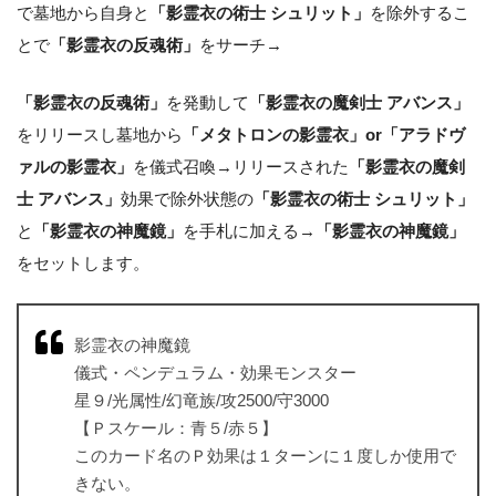
で墓地から自身と
「影霊衣の術士 シュリット」
を除外するこ
とで
「影霊衣の反魂術」
をサーチ→
「影霊衣の反魂術」
を発動して
「影霊衣の魔剣士 アバンス」
をリリースし墓地から
「メタトロンの影霊衣」or「アラドヴ
ァルの影霊衣」
を儀式召喚→リリースされた
「影霊衣の魔剣
士 アバンス」
効果で除外状態の
「影霊衣の術士 シュリット」
と
「影霊衣の神魔鏡」
を手札に加える→
「影霊衣の神魔鏡」
をセットします。
影霊衣の神魔鏡
儀式・ペンデュラム・効果モンスター
星９/光属性/幻竜族/攻2500/守3000
【Ｐスケール：青５/赤５】
このカード名のＰ効果は１ターンに１度しか使用で
きない。