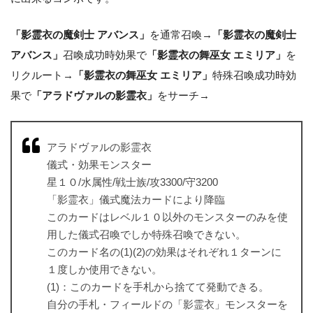
「影霊衣の魔剣士 アバンス」
を通常召喚→
「影霊衣の魔剣士
アバンス」
召喚成功時効果で
「影霊衣の舞巫女 エミリア」
を
リクルート→
「影霊衣の舞巫女 エミリア」
特殊召喚成功時効
果で
「アラドヴァルの影霊衣」
をサーチ→
アラドヴァルの影霊衣
儀式・効果モンスター
星１０/水属性/戦士族/攻3300/守3200
「影霊衣」儀式魔法カードにより降臨
このカードはレベル１０以外のモンスターのみを使
用した儀式召喚でしか特殊召喚できない。
このカード名の(1)(2)の効果はそれぞれ１ターンに
１度しか使用できない。
(1)：このカードを手札から捨てて発動できる。
自分の手札・フィールドの「影霊衣」モンスターを