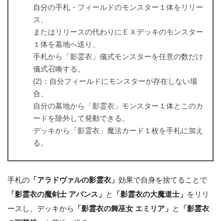
自分の手札・フィールドのモンスター１体をリリー
ス、
またはリリースの代わりにＥＸデッキのモンスター
１体を墓地へ送り、
手札から「影霊衣」儀式モンスターを任意の数だけ
儀式召喚する。
(2)：自分フィールドにモンスターが存在しない場
合、
自分の墓地から「影霊衣」モンスター１体とこのカ
ードを除外して発動できる。
デッキから「影霊衣」魔法カード１枚を手札に加え
る。
手札の
「アラドヴァルの影霊衣」
効果で自身を捨てることで
「影霊衣の魔剣士 アバンス」
と
「影霊衣の大魔道士」
をリリ
ースし、デッキから
「影霊衣の舞巫女 エミリア」
と
「影霊衣