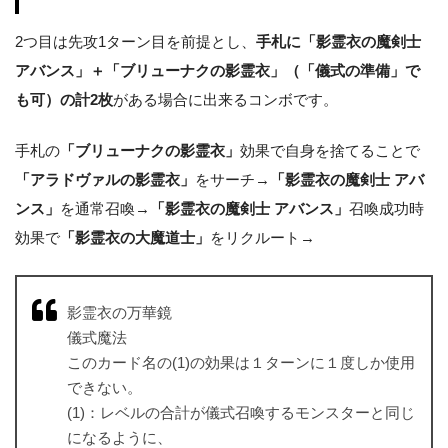
2つ目は先攻1ターン目を前提とし、
手札に「影霊衣の魔剣士
アバンス」＋「ブリューナクの影霊衣」（「儀式の準備」で
も可）の計2枚
がある場合に出来るコンボです。
手札の
「ブリューナクの影霊衣」
効果で自身を捨てることで
「アラドヴァルの影霊衣」
をサーチ→
「影霊衣の魔剣士 アバ
ンス」
を通常召喚→
「影霊衣の魔剣士 アバンス」
召喚成功時
効果で
「影霊衣の大魔道士」
をリクルート→
影霊衣の万華鏡
儀式魔法
このカード名の(1)の効果は１ターンに１度しか使用
できない。
(1)：レベルの合計が儀式召喚するモンスターと同じ
になるように、