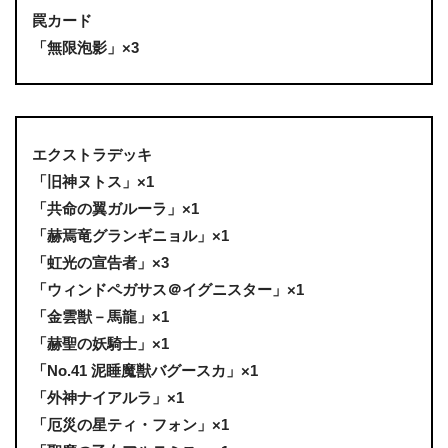
罠カード
「無限泡影」×3
エクストラデッキ
「旧神ヌトス」×1
「共命の翼ガルーラ」×1
「赫焉竜グランギニョル」×1
「虹光の宣告者」×3
「ウィンドペガサス＠イグニスター」×1
「金雲獣－馬龍」×1
「赫聖の妖騎士」×1
「No.41 泥睡魔獣バグースカ」×1
「外神ナイアルラ」×1
「厄災の星ティ・フォン」×1