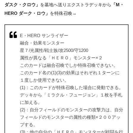
ダスク・クロウ」
を墓地へ送りエクストラデッキから
「M・
HERO ダーク・ロウ」
を特殊召喚→
E・HERO サンライザー
融合・効果モンスター
星７/光属性/戦士族/攻2500/守1200
属性が異なる「ＨＥＲＯ」モンスター×２
このカードは融合召喚でしか特殊召喚できない。
このカード名の(1)(3)の効果はそれぞれ１ターンに
１度しか使用できない。
(1)：このカードが特殊召喚した場合に発動できる。
デッキから「ミラクル・フュージョン」１枚を手札
に加える。
(2)：自分フィールドのモンスターの攻撃力は、自分
フィールドのモンスターの属性の種類×２００アッ
プする。
(3)：他の自分の「ＨＥＲＯ」モンスターが戦闘を行