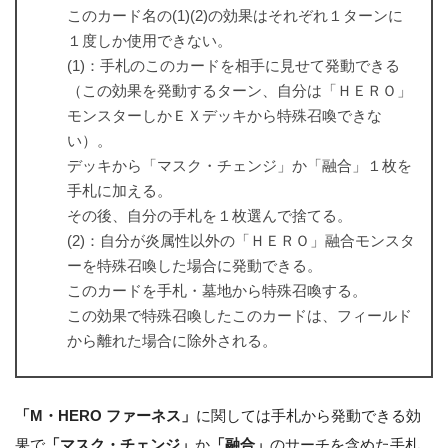
このカード名の(1)(2)の効果はそれぞれ１ターンに
１度しか使用できない。
(1)：手札のこのカードを相手に見せて発動できる
（この効果を発動するターン、自分は「ＨＥＲＯ」
モンスターしかＥＸデッキから特殊召喚できな
い）。
デッキから「マスク・チェンジ」か「融合」１枚を
手札に加える。
その後、自分の手札を１枚選んで捨てる。
(2)：自分が炎属性以外の「ＨＥＲＯ」融合モンスタ
ーを特殊召喚した場合に発動できる。
このカードを手札・墓地から特殊召喚する。
この効果で特殊召喚したこのカードは、フィールド
から離れた場合に除外される。
「M・HERO ファーネス」
に関しては手札から発動できる効
果で
「マスク・チェンジ」
か
「融合」
のサーチを含めた手札