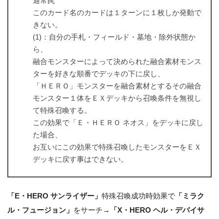
通常罠
このカード名のカードは１ターンに１枚しか発動で
きない。
(1)：自分の手札・フィールド・墓地・除外状態か
ら、
融合モンスターによって決められた融合素材モンス
ターを好きな順番でデッキの下に戻し、
「ＨＥＲＯ」モンスターを融合素材とするその融合
モンスター１体をＥＸデッキから召喚条件を無視し
て特殊召喚する。
この効果で「Ｅ・ＨＥＲＯ ネオス」をデッキに戻し
た場合、
お互いにこの効果で特殊召喚したモンスターをＥＸ
デッキに戻す事はできない。
「E・HERO サンライザー」
特殊召喚成功時効果で
「ミラク
ル・フュージョン」
をサーチ→
「X・HERO ヘル・デバイサ