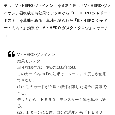
チ→
「V・HERO ヴァイオン」
を通常召喚→
「V・HERO ヴァ
イオン」
召喚成功時効果でデッキから
「E・HERO シャドー・
ミスト」
を墓地へ送る→墓地へ送られた
「E・HERO シャド
ー・ミスト」
効果で
「M・HERO ダスク・クロウ」
をサーチ
→
V・HERO ヴァイオン
効果モンスター
星４/闇属性/戦士族/攻1000/守1200
このカード名の(1)の効果は１ターンに１度しか使用
できない。
(1)：このカードが召喚・特殊召喚した場合に発動で
きる。
デッキから「ＨＥＲＯ」モンスター１体を墓地へ送
る。
(2)：１ターンに１度、自分の墓地から「ＨＥＲＯ」