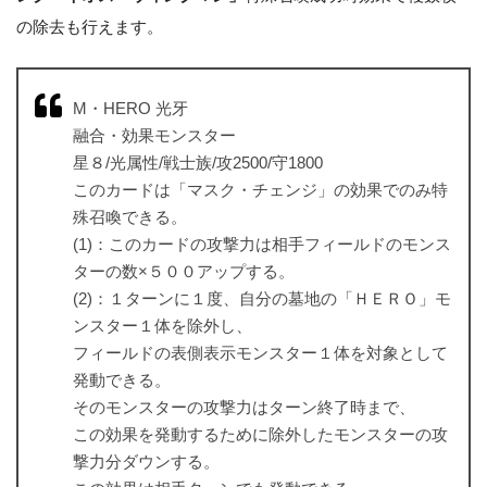
の除去も行えます。
M・HERO 光牙
融合・効果モンスター
星８/光属性/戦士族/攻2500/守1800
このカードは「マスク・チェンジ」の効果でのみ特
殊召喚できる。
(1)：このカードの攻撃力は相手フィールドのモンス
ターの数×５００アップする。
(2)：１ターンに１度、自分の墓地の「ＨＥＲＯ」モ
ンスター１体を除外し、
フィールドの表側表示モンスター１体を対象として
発動できる。
そのモンスターの攻撃力はターン終了時まで、
この効果を発動するために除外したモンスターの攻
撃力分ダウンする。