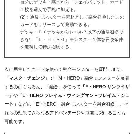
自分のデッキ・墓地から「フェイバリット」カード
１枚を選んで手札に加える。
(2)：通常モンスターを素材として融合召喚したこの
カードをリリースして発動できる。
デッキ・ＥＸデッキからレベル７以下の通常召喚で
きない「Ｅ・ＨＥＲＯ」モンスター１体を召喚条件
を無視して特殊召喚する。
次に用意したカードを使って融合モンスターを展開します。
「マスク・チェンジ」
で「M・HERO」融合モンスターを展開
するのはもちろん、「融合」を使って
「E・HERO サンライザ
ー」
や
「E・HERO フレイム・ウィングマン－フレイム・シュ
ート」
などの「E・HERO」融合モンスターを融合召喚し、そ
れらの効果でさらなるアドバンテージや展開に繋げることも
可能です。