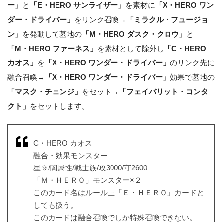
ー」
と
「E・HERO サンライザー」
を素材に
「X・HERO ワン
ダー・ドライバー」
をリンク召喚→
「ミラクル・フュージョ
ン」
を発動して墓地の
「M・HERO ダスク・クロウ」
と
「M・HERO ファーネス」
を素材として除外し
「C・HERO
カオス」
を
「X・HERO ワンダー・ドライバー」
のリンク先に
融合召喚→
「X・HERO ワンダー・ドライバー」
効果で墓地の
「マスク・チェンジ」
をセット→
「フェイバリット・コンタ
クト」
をセットします。
C・HERO カオス
融合・効果モンスター
星９/闇属性/戦士族/攻3000/守2600
「Ｍ・ＨＥＲＯ」モンスター×２
このカード名はルール上「Ｅ・ＨＥＲＯ」カードと
しても扱う。
このカードは融合召喚でしか特殊召喚できない。