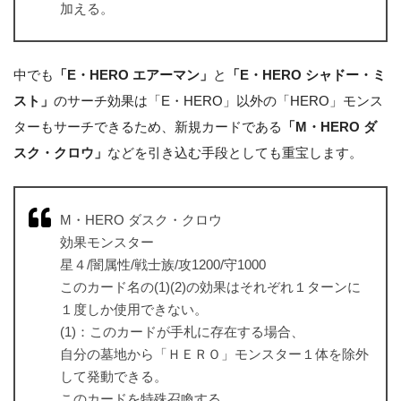
加える。
中でも
「E・HERO エアーマン」
と
「E・HERO シャドー・ミ
スト」
のサーチ効果は「E・HERO」以外の「HERO」モンス
ターもサーチできるため、新規カードである
「M・HERO ダ
スク・クロウ」
などを引き込む手段としても重宝します。
M・HERO ダスク・クロウ
効果モンスター
星４/闇属性/戦士族/攻1200/守1000
このカード名の(1)(2)の効果はそれぞれ１ターンに
１度しか使用できない。
(1)：このカードが手札に存在する場合、
自分の墓地から「ＨＥＲＯ」モンスター１体を除外
して発動できる。
このカードを特殊召喚する。