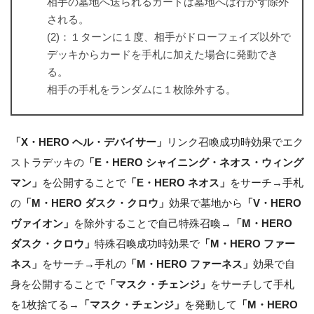
相手の墓地へ送られるカードは墓地へは行かず除外
される。
(2)：１ターンに１度、相手がドローフェイズ以外で
デッキからカードを手札に加えた場合に発動でき
る。
相手の手札をランダムに１枚除外する。
「X・HERO ヘル・デバイサー」
リンク召喚成功時効果でエク
ストラデッキの
「E・HERO シャイニング・ネオス・ウィング
マン」
を公開することで
「E・HERO ネオス」
をサーチ→手札
の
「M・HERO ダスク・クロウ」
効果で墓地から
「V・HERO
ヴァイオン」
を除外することで自己特殊召喚→
「M・HERO
ダスク・クロウ」
特殊召喚成功時効果で
「M・HERO ファー
ネス」
をサーチ→手札の
「M・HERO ファーネス」
効果で自
身を公開することで
「マスク・チェンジ」
をサーチして手札
を1枚捨てる→
「マスク・チェンジ」
を発動して
「M・HERO