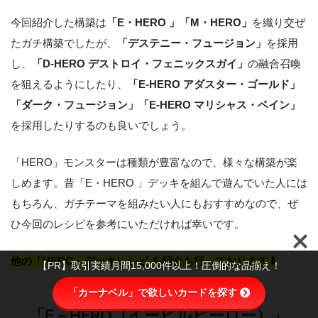
今回紹介した構築は
「E・HERO 」「M・HERO」
を織り交ぜ
たガチ構築でしたが、
「デステニー・フュージョン」
を採用
し、
「D-HERO デストロイ・フェニックスガイ」
の融合召喚
を狙えるようにしたり、
「E-HERO アダスター・ゴールド」
「ダーク・フュージョン」「E-HERO マリシャス・ベイン」
を採用したりするのも良いでしょう。
「HERO」モンスターは種類が豊富なので、様々な構築が楽
しめます。昔「E・HERO 」デッキを組んで遊んでいた人には
もちろん、ガチテーマを組みたい人にもおすすめなので、ぜ
ひ今回のレシピを参考にいただければ幸いです。
他の「HERO」デッキレシピ を紹介も行っております⬇︎
【PR】取引実績月間15,000件以上！圧倒的な品揃え！
「カーナベル」で欲しいカードを探す