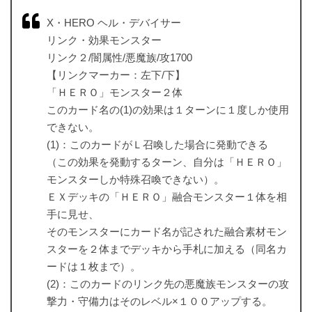
X・HERO ヘル・デバイサー
リンク・効果モンスター
リンク２/闇属性/悪魔族/攻1700
【リンクマーカー：左下/下】
「ＨＥＲＯ」モンスター２体
このカード名の(1)の効果は１ターンに１度しか使用
できない。
(1)：このカードがＬ召喚した場合に発動できる
（この効果を発動するターン、自分は「ＨＥＲＯ」
モンスターしか特殊召喚できない）。
ＥＸデッキの「ＨＥＲＯ」融合モンスター１体を相
手に見せ、
そのモンスターにカード名が記された融合素材モン
スターを２体までデッキから手札に加える（同名カ
ードは１枚まで）。
(2)：このカードのリンク先の悪魔族モンスターの攻
撃力・守備力はそのレベル×１００アップする。