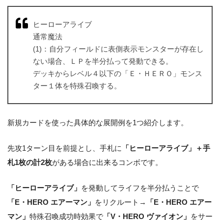
ヒーローアライブ
通常魔法
(1)：自分フィールドに表側表示モンスターが存在し
ない場合、ＬＰを半分払って発動できる。
デッキからレベル４以下の「Ｅ・ＨＥＲＯ」モンス
ター１体を特殊召喚する。
新規カードを使った具体的な展開例を1つ紹介します。
先攻1ターン目を前提とし、手札に
「ヒーローアライブ」＋手
札1枚の計2枚
がある場合に出来るコンボです。
「ヒーローアライブ」
を発動してライフを半分払うことで
「E・HERO エアーマン」
をリクルート→
「E・HERO エアー
マン」
特殊召喚成功時効果で
「V・HERO ヴァイオン」
をサー