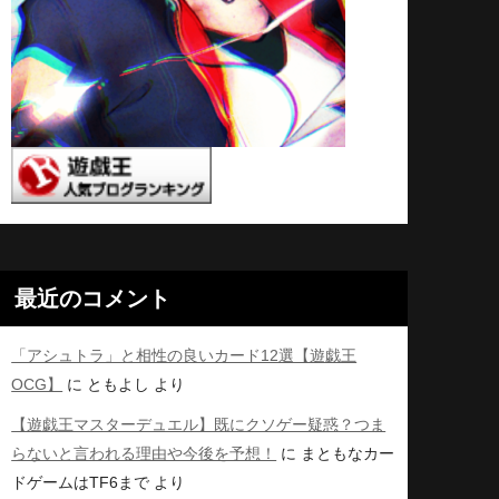
最近のコメント
「アシュトラ」と相性の良いカード12選【遊戯王
OCG】
に
ともよし
より
【遊戯王マスターデュエル】既にクソゲー疑惑？つま
らないと言われる理由や今後を予想！
に
まともなカー
ドゲームはTF6まで
より