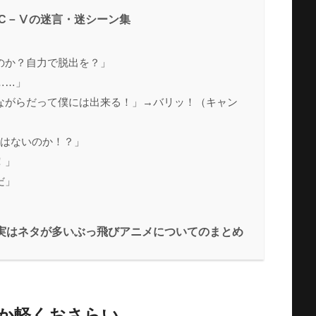
C－Ⅴの迷言・迷シーン集
」
のか？自力で脱出を？」
……」
ながらだって僕には出来る！」→バリッ！（キャン
ではないのか！？」
！」
だ」
実はネタが多いぶっ飛びアニメについてのまとめ
メか軽くおさらい