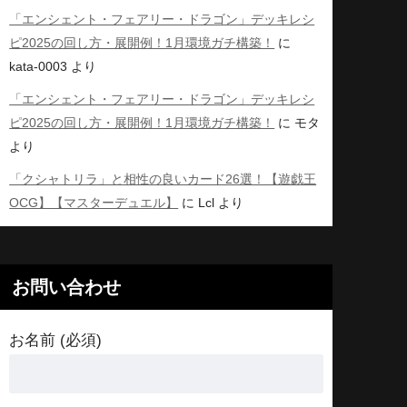
「エンシェント・フェアリー・ドラゴン」デッキレシ
ピ2025の回し方・展開例！1月環境ガチ構築！
に
kata-0003
より
「エンシェント・フェアリー・ドラゴン」デッキレシ
ピ2025の回し方・展開例！1月環境ガチ構築！
に
モタ
より
「クシャトリラ」と相性の良いカード26選！【遊戯王
OCG】【マスターデュエル】
に
Lcl
より
お問い合わせ
お名前 (必須)