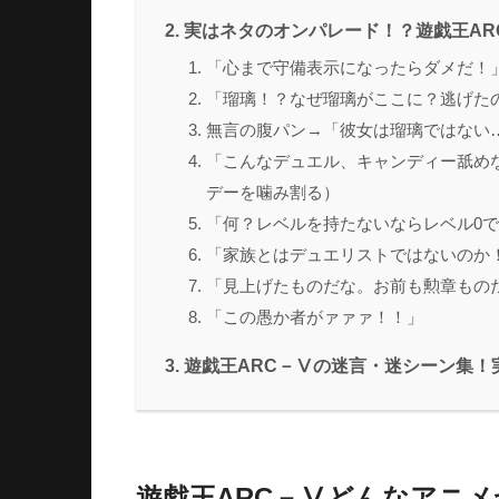
実はネタのオンパレード！？遊戯王AR
「心まで守備表示になったらダメだ！
「瑠璃！？なぜ瑠璃がここに？逃げた
無言の腹パン→「彼女は瑠璃ではない
「こんなデュエル、キャンディー舐め
デーを噛み割る）
「何？レベルを持たないならレベル0
「家族とはデュエリストではないのか
「見上げたものだな。お前も勲章もの
「この愚か者がァァァ！！」
遊戯王ARC－Ⅴの迷言・迷シーン集！
遊戯王ARC－Ⅴどんなアニ