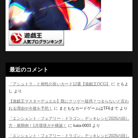
最近のコメント
「アシュトラ」と相性の良いカード12選【遊戯王OCG】
に
ともよ
し
より
【遊戯王マスターデュエル】既にクソゲー疑惑？つまらないと言わ
れる理由や今後を予想！
に
まともなカードゲームはTF6まで
より
「エンシェント・フェアリー・ドラゴン」デッキレシピ2025の回し
方・展開例！1月環境ガチ構築！
に
kata-0003
より
「エンシェント・フェアリー・ドラゴン」デッキレシピ2025の回し