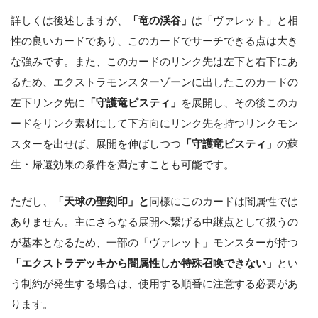
詳しくは後述しますが、
「竜の渓谷」
は「ヴァレット」と相
性の良いカードであり、このカードでサーチできる点は大き
な強みです。また、このカードのリンク先は左下と右下にあ
るため、エクストラモンスターゾーンに出したこのカードの
左下リンク先に
「守護竜ピスティ」
を展開し、その後このカ
ードをリンク素材にして下方向にリンク先を持つリンクモン
スターを出せば、展開を伸ばしつつ
「守護竜ピスティ」
の蘇
生・帰還効果の条件を満たすことも可能です。
ただし、
「天球の聖刻印」と
同様にこのカードは闇属性では
ありません。主にさらなる展開へ繋げる中継点として扱うの
が基本となるため、一部の「ヴァレット」モンスターが持つ
「エクストラデッキから闇属性しか特殊召喚できない」
とい
う制約が発生する場合は、使用する順番に注意する必要があ
ります。