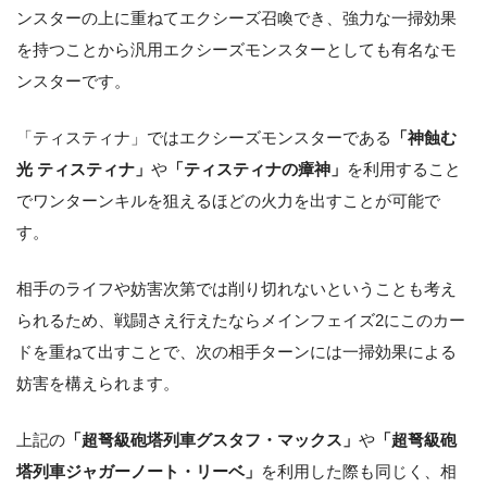
ンスターの上に重ねてエクシーズ召喚でき、強力な一掃効果
を持つことから汎用エクシーズモンスターとしても有名なモ
ンスターです。
「ティスティナ」ではエクシーズモンスターである
「神蝕む
光 ティスティナ」
や
「ティスティナの瘴神」
を利用すること
でワンターンキルを狙えるほどの火力を出すことが可能で
す。
相手のライフや妨害次第では削り切れないということも考え
られるため、戦闘さえ行えたならメインフェイズ2にこのカー
ドを重ねて出すことで、次の相手ターンには一掃効果による
妨害を構えられます。
上記の
「超弩級砲塔列車グスタフ・マックス」
や
「超弩級砲
塔列車ジャガーノート・リーベ」
を利用した際も同じく、相