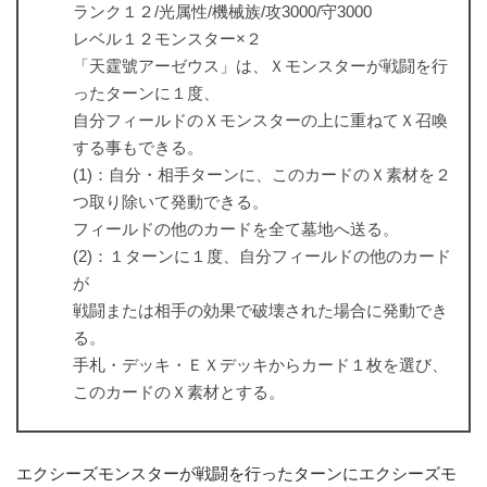
ランク１２/光属性/機械族/攻3000/守3000
レベル１２モンスター×２
「天霆號アーゼウス」は、Ｘモンスターが戦闘を行
ったターンに１度、
自分フィールドのＸモンスターの上に重ねてＸ召喚
する事もできる。
(1)：自分・相手ターンに、このカードのＸ素材を２
つ取り除いて発動できる。
フィールドの他のカードを全て墓地へ送る。
(2)：１ターンに１度、自分フィールドの他のカード
が
戦闘または相手の効果で破壊された場合に発動でき
る。
手札・デッキ・ＥＸデッキからカード１枚を選び、
このカードのＸ素材とする。
エクシーズモンスターが戦闘を行ったターンにエクシーズモ