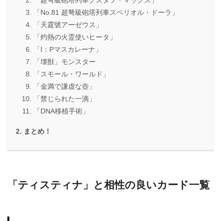
「超弩級砲塔列車グスタフ・マックス」
「No.81 超弩級砲塔列車スペリオル・ドーラ」
「天霆號アーゼウス」
「灼熱の火霊使いヒータ」
「I：Pマスカレーナ」
「壊獣」モンスター
「スモール・ワールド」
「金満で謙虚な壺」
「禁じられた一滴」
「DNA移植手術」
まとめ！
「ティスティナ」と相性の良いカード一覧