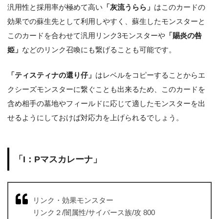
汎用性と採用率が極めて高い
「灰流うらら」
はこのカードの
効果での蘇生先として利用しやすく、蘇生したモンスターと
このカードを合わせて汎用リンク3モンスターや
「賜炎の咎
姫」
などのリンク召喚にも繋げることも可能です。
「ティスティナの還り仔」
はレベルをコピーすることからエ
クシーズモンスターに繋ぐことも出来るため、このカードを
含め相手の墓地やフィールドに応じて適したモンスターを出
せるようにしておけば対応力を上げられるでしょう。
「I：Pマスカレーナ」
リンク・効果モンスター
リンク２/闇属性/サイバース族/攻 800