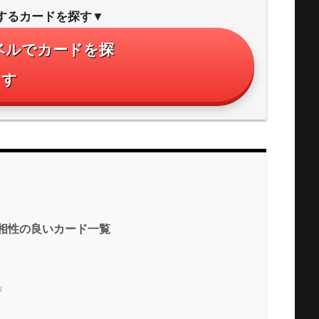
するカードを探す▼
ベルでカードを探
す
相性の良いカード一覧
」
」