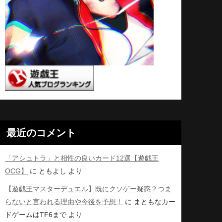
最近のコメント
「アシュトラ」と相性の良いカード12選【遊戯王
OCG】
に
ともよし
より
【遊戯王マスターデュエル】既にクソゲー疑惑？つま
らないと言われる理由や今後を予想！
に
まともなカー
ドゲームはTF6まで
より