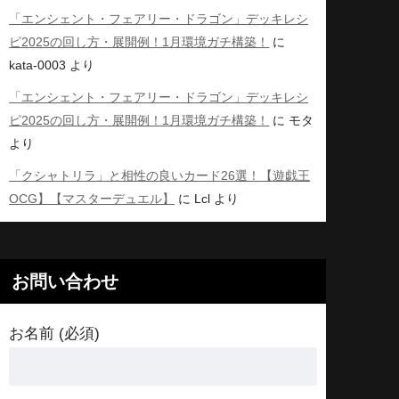
「エンシェント・フェアリー・ドラゴン」デッキレシ
ピ2025の回し方・展開例！1月環境ガチ構築！
に
kata-0003
より
「エンシェント・フェアリー・ドラゴン」デッキレシ
ピ2025の回し方・展開例！1月環境ガチ構築！
に
モタ
より
「クシャトリラ」と相性の良いカード26選！【遊戯王
OCG】【マスターデュエル】
に
Lcl
より
お問い合わせ
お名前 (必須)