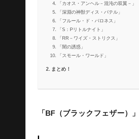
「カオス・アンヘル－混沌の双翼－」
「深淵の神獣ディス・パテル」
「フルール・ド・バロネス」
「S：Pリトルナイト」
「RR－ワイズ・ストリクス」
「闇の誘惑」
「スモール・ワールド」
まとめ！
「BF（ブラックフェザー）