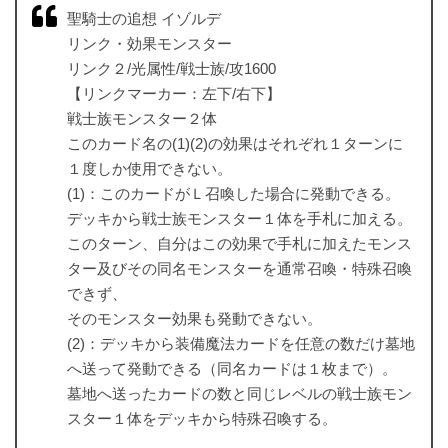
聖騎士の追想 イゾルデ
リンク・効果モンスター
リンク２/光属性/戦士族/攻1600
【リンクマーカー：左下/右下】
戦士族モンスター２体
このカード名の(1)(2)の効果はそれぞれ１ターンに
１度しか使用できない。
(1)：このカードがＬ召喚した場合に発動できる。
デッキから戦士族モンスター１体を手札に加える。
このターン、自分はこの効果で手札に加えたモンス
ター及びその同名モンスターを通常召喚・特殊召喚
できず、
そのモンスター効果も発動できない。
(2)：デッキから装備魔法カードを任意の数だけ墓地
へ送って発動できる（同名カードは１枚まで）。
墓地へ送ったカードの数と同じレベルの戦士族モン
スター１体をデッキから特殊召喚する。