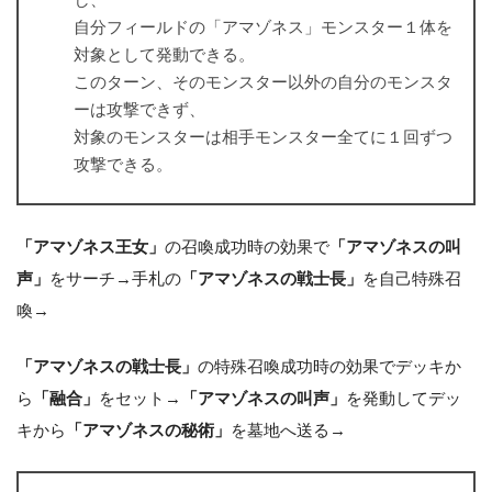
自分フィールドの「アマゾネス」モンスター１体を
対象として発動できる。
このターン、そのモンスター以外の自分のモンスタ
ーは攻撃できず、
対象のモンスターは相手モンスター全てに１回ずつ
攻撃できる。
「アマゾネス王女」
の召喚成功時の効果で
「アマゾネスの叫
声」
をサーチ→手札の
「アマゾネスの戦士長」
を自己特殊召
喚→
「アマゾネスの戦士長」
の特殊召喚成功時の効果でデッキか
ら
「融合」
をセット→
「アマゾネスの叫声」
を発動してデッ
キから
「アマゾネスの秘術」
を墓地へ送る→