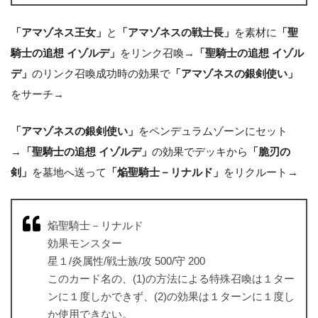
「アマゾネス王女」
と
「アマゾネスの戦士長」
を素材に
「聖
騎士の追想 イゾルデ」
をリンク召喚→
「聖騎士の追想 イゾル
デ」
のリンク召喚成功時の効果で
「アマゾネスの銀剣使い」
をサーチ→
「アマゾネスの銀剣使い」
をペンデュラムゾーンにセット
→
「聖騎士の追想 イゾルデ」
の効果でデッキから
「脆刃の
剣」
を墓地へ送って
「焔聖騎士－リナルド」
をリクルート→
焔聖騎士－リナルド
効果モンスター
星１/炎属性/戦士族/攻 500/守 200
このカード名の、(1)の方法による特殊召喚は１ター
ンに１度しかできず、(2)の効果は１ターンに１度し
か使用できない。