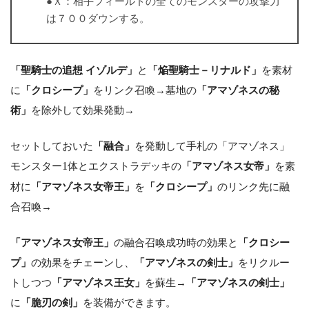
●Ｘ：相手フィールドの全てのモンスターの攻撃力
は７００ダウンする。
「聖騎士の追想 イゾルデ」
と
「焔聖騎士－リナルド」
を素材
に
「クロシープ」
をリンク召喚→墓地の
「アマゾネスの秘
術」
を除外して効果発動→
セットしておいた
「融合」
を発動して手札の「アマゾネス」
モンスター
1
体とエクストラデッキの
「アマゾネス女帝」
を素
材に
「アマゾネス女帝王」
を
「クロシープ」
のリンク先に融
合召喚→
「アマゾネス女帝王」
の融合召喚成功時の効果と
「クロシー
プ」
の効果をチェーンし、
「アマゾネスの剣士」
をリクルー
トしつつ
「アマゾネス王女」
を蘇生→
「アマゾネスの剣士」
に
「脆刃の剣」
を装備ができます。