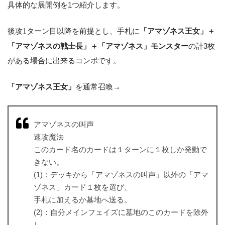
具体的な展開例を1つ紹介します。
後攻
1
ターン目以降を前提とし、手札に
「アマゾネス王女」＋
「アマゾネスの戦士長」＋「アマゾネス」モンスター
の計3枚
がある場合に出来るコンボです。
「アマゾネス王女」
を通常召喚→
アマゾネスの叫声
速攻魔法
このカード名のカードは１ターンに１枚しか発動で
きない。
(1)：デッキから「アマゾネスの叫声」以外の「アマ
ゾネス」カード１枚を選び、
手札に加えるか墓地へ送る。
(2)：自分メインフェイズに墓地のこのカードを除外
し、