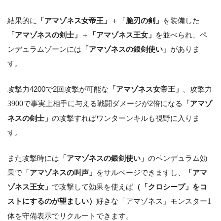
結果的に
「アマゾネス女帝王」
＋
「脆刃の剣」
を装備した
「アマゾネスの剣士」
＋
「アマゾネス王女」
を並べられ、ペ
ンデュラムゾーンには
「アマゾネスの銀剣使い」
がありま
す。
攻撃力4200で2回攻撃が可能な
「アマゾネス女帝王」
、攻撃力
3900
で事実上相手に与える戦闘ダメージが2倍になる
「アマゾ
ネスの剣士」
の攻撃すればワンターンキルも視野に入りま
す。
また攻撃時には
「アマゾネスの銀剣使い」
のペンデュラム効
果で
「アマゾネスの叫声」
をサルベージできますし、
「アマ
ゾネス王女」
で攻撃して効果を使えば
（「クロシープ」をコ
ストにするのが望ましい）
好きな「アマゾネス」モンスター
1
体を守備表示でリクルートできます。