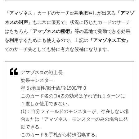
「アマゾネス」カードのサーチ
or
墓地肥やしが出来る
「アマゾ
ネスの叫声」
も非常に優秀で、状況に応じたカードのサーチ
はもちろん
「アマゾネスの秘術」
等の墓地で発動できる効果
を利用するためにも使えるので、上記の
「アマゾネス王女」
でのサーチ先としても特に有力な候補になります。
アマゾネスの戦士長
効果モンスター
星５/地属性/戦士族/攻1900/守 0
このカード名の(1)(2)の効果はそれぞれ１ターンに
１度しか使用できない。
(1)：自分フィールドのモンスターが、存在しない場
合または「アマゾネス」モンスターのみの場合に発
動できる。
このカードを手札から特殊召喚する。