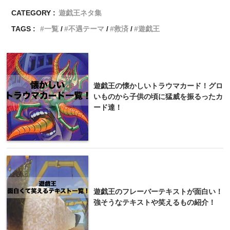
CATEGORY :
遊戯王ネタ集
TAGS :
一覧
不遇テーマ
救済
遊戯王
遊戯王の懐かしいトラウマカード！グロ
いものから子供の頃に猛威を振るったカ
ード達！
遊戯王のフレーバーテキストが面白い！
強そうなテキストや笑えるもの紹介！