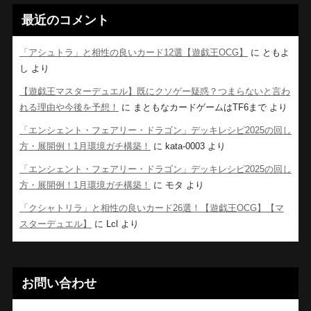
最近のコメント
「アシュトラ」と相性の良いカード12選【遊戯王OCG】
に
ともよ
し
より
【遊戯王マスターデュエル】既にクソゲー疑惑？つまらないと言わ
れる理由や今後を予想！
に
まともなカードゲームはTF6まで
より
「エンシェント・フェアリー・ドラゴン」デッキレシピ2025の回し
方・展開例！1月環境ガチ構築！
に
kata-0003
より
「エンシェント・フェアリー・ドラゴン」デッキレシピ2025の回し
方・展開例！1月環境ガチ構築！
に
モタ
より
「クシャトリラ」と相性の良いカード26選！【遊戯王OCG】【マ
スターデュエル】
に
Lcl
より
お問い合わせ