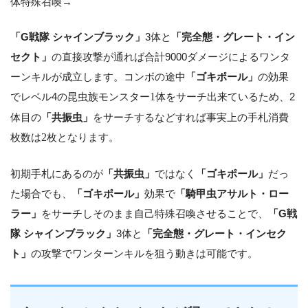
体特殊召喚→
「G戦隊 シャインブラック」
3体と
「完全態・グレート・イン
セクト」
の直接攻撃が通れば合計9000ダメージによるワンタ
ーンキルが成立します。コンボの途中
「ゴキポール」
の効果
でレベル4の昆虫族モンスター
1
体をサーチ出来ているため、2
体目の
「共振虫」
をサーチするなどすれば事実上の手札消費
枚数は
2
枚となります。
初期手札にあるのが
「共振虫」
ではなく
「ゴキポール」
だっ
た場合でも、
「ゴキポール」
効果で
「騎甲虫アサルト・ロー
ラー」
をサーチしそのまま自己特殊召喚させることで、
「G戦
隊 シャインブラック」
3体と
「完全態・グレート・インセク
ト」
の攻撃でワンターンキルを狙う動きは可能です。