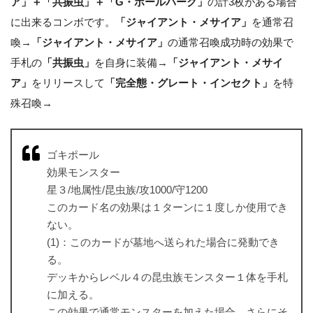
ア」＋「共振虫」＋「G・ボールパーク」
の計3枚がある場合
に出来るコンボです。
「ジャイアント・メサイア」
を通常召
喚→
「ジャイアント・メサイア」
の通常召喚成功時の効果で
手札の
「共振虫」
を自身に装備→
「ジャイアント・メサイ
ア」
をリリースして
「完全態・グレート・インセクト」
を特
殊召喚→
ゴキポール
効果モンスター
星３/地属性/昆虫族/攻1000/守1200
このカード名の効果は１ターンに１度しか使用でき
ない。
(1)：このカードが墓地へ送られた場合に発動でき
る。
デッキからレベル４の昆虫族モンスター１体を手札
に加える。
この効果で通常モンスターを加えた場合、さらにそ