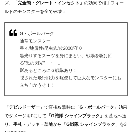
ズ、
「完全態・グレート・インセクト」
の効果で相手フィー
ルドのモンスターを全て破壊→
G・ボールパーク
通常モンスター
星４/地属性/昆虫族/攻2000/守 0
黒光りするスーツを身にまとい、戦場を駆け回
る”黒の閃光”・・・。
影あるところにＧ戦隊あり！
隠された飛行能力を駆使して巨大なモンスターにも
立ち向かうぞ！！
「デビルドーザー」
で直接攻撃時に
「G・ボールパーク」
効果
でダメージを0にして
「G戦隊 シャインブラック」
を墓地へ送
り、手札・デッキ・墓地から
「G戦隊 シャインブラック」
を3