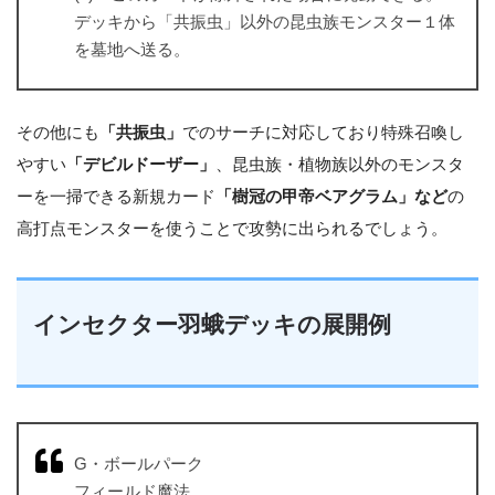
デッキから「共振虫」以外の昆虫族モンスター１体
を墓地へ送る。
その他にも
「共振虫」
でのサーチに対応しており特殊召喚し
やすい
「デビルドーザー」
、昆虫族・植物族以外のモンスタ
ーを一掃できる新規カード
「樹冠の甲帝ベアグラム」など
の
高打点モンスターを使うことで攻勢に出られるでしょう。
インセクター羽蛾デッキの展開例
G・ボールパーク
フィールド魔法