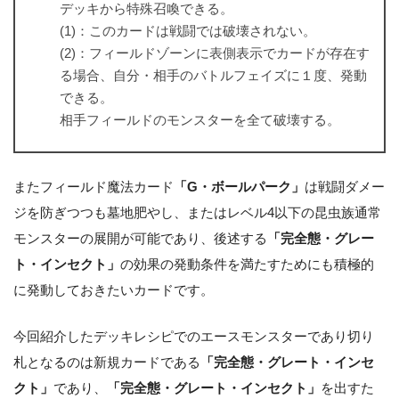
デッキから特殊召喚できる。
(1)：このカードは戦闘では破壊されない。
(2)：フィールドゾーンに表側表示でカードが存在す
る場合、自分・相手のバトルフェイズに１度、発動
できる。
相手フィールドのモンスターを全て破壊する。
またフィールド魔法カード
「G・ボールパーク」
は戦闘ダメー
ジを防ぎつつも墓地肥やし、またはレベル4以下の昆虫族通常
モンスターの展開が可能であり、後述する
「完全態・グレー
ト・インセクト」
の効果の発動条件を満たすためにも積極的
に発動しておきたいカードです。
今回紹介したデッキレシピでのエースモンスターであり切り
札となるのは新規カードである
「完全態・グレート・インセ
クト」
であり、
「完全態・グレート・インセクト」
を出すた