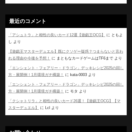
最近のコメント
「アシュトラ」と相性の良いカード12選【遊戯王OCG】
に
ともよ
し
より
【遊戯王マスターデュエル】既にクソゲー疑惑？つまらないと言わ
れる理由や今後を予想！
に
まともなカードゲームはTF6まで
より
「エンシェント・フェアリー・ドラゴン」デッキレシピ2025の回し
方・展開例！1月環境ガチ構築！
に
kata-0003
より
「エンシェント・フェアリー・ドラゴン」デッキレシピ2025の回し
方・展開例！1月環境ガチ構築！
に
モタ
より
「クシャトリラ」と相性の良いカード26選！【遊戯王OCG】【マ
スターデュエル】
に
Lcl
より