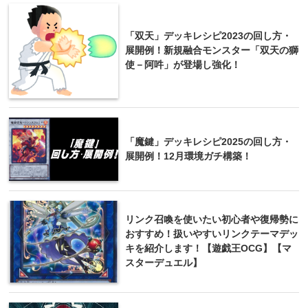
「双天」デッキレシピ2023の回し方・
展開例！新規融合モンスター「双天の獅
使－阿吽」が登場し強化！
「魔鍵」デッキレシピ2025の回し方・
展開例！12月環境ガチ構築！
リンク召喚を使いたい初心者や復帰勢に
おすすめ！扱いやすいリンクテーマデッ
キを紹介します！【遊戯王OCG】【マ
スターデュエル】