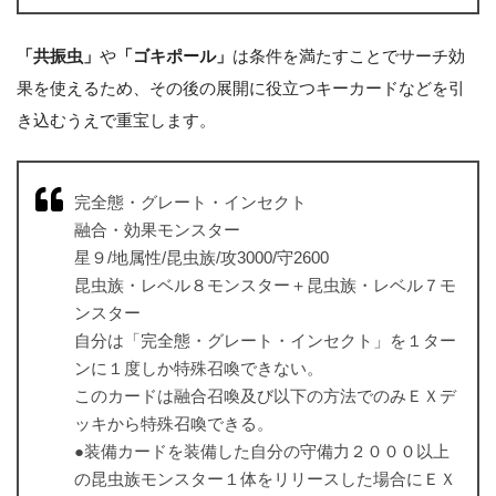
「共振虫」
や
「ゴキポール」
は条件を満たすことでサーチ効
果を使えるため、その後の展開に役立つキーカードなどを引
き込むうえで重宝します。
完全態・グレート・インセクト
融合・効果モンスター
星９/地属性/昆虫族/攻3000/守2600
昆虫族・レベル８モンスター＋昆虫族・レベル７モ
ンスター
自分は「完全態・グレート・インセクト」を１ター
ンに１度しか特殊召喚できない。
このカードは融合召喚及び以下の方法でのみＥＸデ
ッキから特殊召喚できる。
●装備カードを装備した自分の守備力２０００以上
の昆虫族モンスター１体をリリースした場合にＥＸ