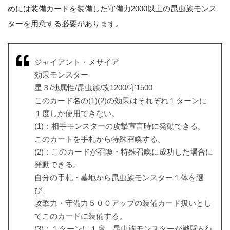
めには装備カードを装備した守備力2000以上の昆虫族モンス
ターを用意する必要があります。
ジャイアント・メサイア
効果モンスター
星３/地属性/昆虫族/攻1200/守1500
このカード名の(1)(2)の効果はそれぞれ１ターンに
１度しか使用できない。
(1)：相手モンスターの攻撃宣言時に発動できる。
このカードを手札から特殊召喚する。
(2)：このカードが召喚・特殊召喚に成功した場合に
発動できる。
自分の手札・墓地から昆虫族モンスター１体を選
び、
攻撃力・守備力５００アップの装備カード扱いとし
てこのカードに装備する。
(3)：１ターンに１度、昆虫族モンスターが戦闘を行