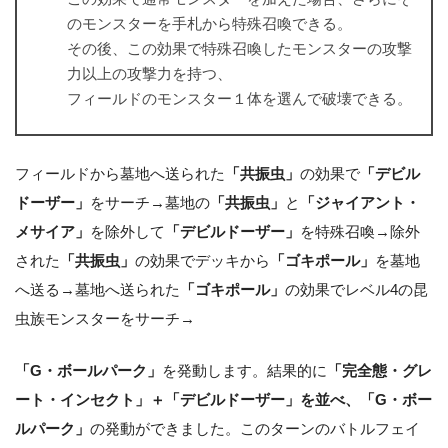
のモンスターを手札から特殊召喚できる。
その後、この効果で特殊召喚したモンスターの攻撃
力以上の攻撃力を持つ、
フィールドのモンスター１体を選んで破壊できる。
フィールドから墓地へ送られた
「共振虫」
の効果で
「デビル
ドーザー」
をサーチ→墓地の
「共振虫」
と
「ジャイアント・
メサイア」
を除外して
「デビルドーザー」
を特殊召喚→除外
された
「共振虫」
の効果でデッキから
「ゴキポール」
を墓地
へ送る→墓地へ送られた
「ゴキポール」
の効果でレベル4の昆
虫族モンスターをサーチ→
「G・ボールパーク」
を発動します。結果的に
「完全態・グレ
ート・インセクト」＋「デビルドーザー」を並べ、「G・ボー
ルパーク」
の発動ができました。このターンのバトルフェイ