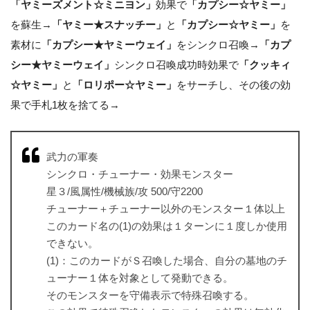
「ヤミーズメント☆ミニヨン」
効果で
「カプシー☆ヤミー」
を蘇生→
「ヤミー★スナッチー」
と
「カプシー☆ヤミー」
を
素材に
「カプシー★ヤミーウェイ」
をシンクロ召喚→
「カプ
シー★ヤミーウェイ」
シンクロ召喚成功時効果で
「クッキィ
☆ヤミー」
と
「ロリポー☆ヤミー」
をサーチし、その後の効
果で手札1枚を捨てる→
武力の軍奏
シンクロ・チューナー・効果モンスター
星３/風属性/機械族/攻 500/守2200
チューナー＋チューナー以外のモンスター１体以上
このカード名の(1)の効果は１ターンに１度しか使用
できない。
(1)：このカードがＳ召喚した場合、自分の墓地のチ
ューナー１体を対象として発動できる。
そのモンスターを守備表示で特殊召喚する。