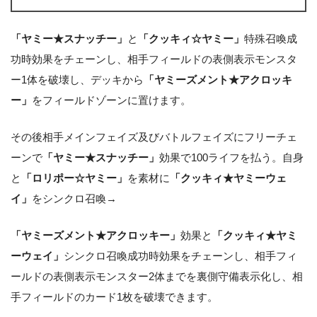
「ヤミー★スナッチー」
と
「クッキィ☆ヤミー」
特殊召喚成
功時効果をチェーンし、相手フィールドの表側表示モンスタ
ー1体を破壊し、デッキから
「ヤミーズメント★アクロッキ
ー」
をフィールドゾーンに置けます。
その後相手メインフェイズ及びバトルフェイズにフリーチェ
ーンで
「ヤミー★スナッチー」
効果で100ライフを払う。自身
と
「ロリポー☆ヤミー」
を素材に
「クッキィ★ヤミーウェ
イ」
をシンクロ召喚→
「ヤミーズメント★アクロッキー」
効果と
「クッキィ★ヤミ
ーウェイ」
シンクロ召喚成功時効果をチェーンし、相手フィ
ールドの表側表示モンスター2体までを裏側守備表示化し、相
手フィールドのカード1枚を破壊できます。