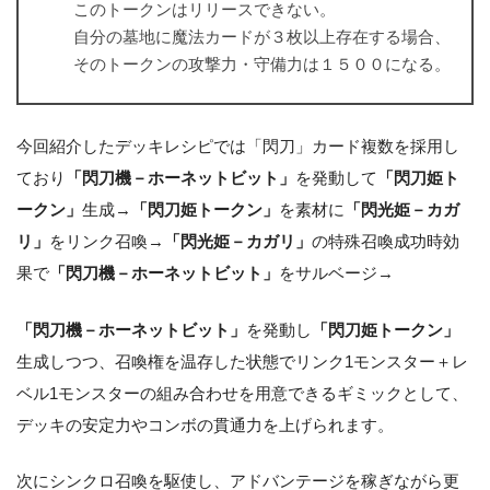
このトークンはリリースできない。
自分の墓地に魔法カードが３枚以上存在する場合、
そのトークンの攻撃力・守備力は１５００になる。
今回紹介したデッキレシピでは「閃刀」カード複数を採用し
ており
「閃刀機－ホーネットビット」
を発動して
「閃刀姫ト
ークン」
生成→
「閃刀姫トークン」
を素材に
「閃光姫－カガ
リ」
をリンク召喚→
「閃光姫－カガリ」
の特殊召喚成功時効
果で
「閃刀機－ホーネットビット」
をサルベージ→
「閃刀機－ホーネットビット」
を発動し
「閃刀姫トークン」
生成しつつ、召喚権を温存した状態でリンク1モンスター＋レ
ベル1モンスターの組み合わせを用意できるギミックとして、
デッキの安定力やコンボの貫通力を上げられます。
次にシンクロ召喚を駆使し、アドバンテージを稼ぎながら更