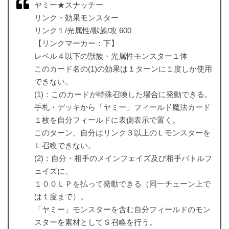
ヤミー★スナッチー
リンク・効果モンスター
リンク１/光属性/獣族/攻 600
【リンクマーカー：下】
レベル４以下の獣族・光属性モンスター１体
このカード名の(1)の効果は１ターンに１度しか使用
できない。
(1)：このカードが特殊召喚した場合に発動できる。
手札・デッキから「ヤミー」フィールド魔法カード
１枚を自分フィールドに表側表示で置く。
このターン、自分はリンク３以上のＬモンスターを
Ｌ召喚できない。
(2)：自分・相手のメインフェイズ及び相手バトルフ
ェイズに、
１００ＬＰを払って発動できる（同一チェーン上で
は１度まで）。
「ヤミー」モンスターを含む自分フィールドのモン
スターを素材としてＳ召喚を行う。