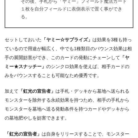
その後、手札から「ヤミー」フィールド魔法カード
１枚を自分フィールドに表側表示で置く事ができ
る。
セットしておいた
「ヤミー☆サプライズ」
は効果を3種も持っ
ているので用途が幅広く、中でも1種類目のバウンス効果は相
手の展開妨害ができ、このカードの発動にチェーンして
「ヤ
ミー★スナッチー」
のシンクロ効果を使えば、相手カードの
みをバウンスすることも可能なため優秀です。
加えて
「虹光の宣告者」
は手札・デッキから墓地へ送られる
モンスターを除外する永続効果を持つため、相手の手札から
モンスターを墓地へ送る発動条件を持つカードやデッキから
の墓地肥やしを妨害できます。
「虹光の宣告者」
は自身をリリースすることで、モンスター