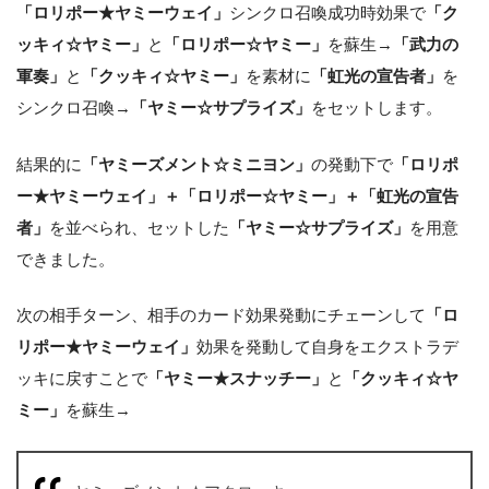
「ロリポー★ヤミーウェイ」
シンクロ召喚成功時効果で
「ク
ッキィ☆ヤミー」
と
「ロリポー☆ヤミー」
を蘇生→
「武力の
軍奏」
と
「クッキィ☆ヤミー」
を素材に
「虹光の宣告者」
を
シンクロ召喚→
「ヤミー☆サプライズ」
をセットします。
結果的に
「ヤミーズメント☆ミニヨン」
の発動下で
「ロリポ
ー★ヤミーウェイ」＋「ロリポー☆ヤミー」＋「虹光の宣告
者」
を並べられ、セットした
「ヤミー☆サプライズ」
を用意
できました。
次の相手ターン、相手のカード効果発動にチェーンして
「ロ
リポー★ヤミーウェイ」
効果を発動して自身をエクストラデ
ッキに戻すことで
「ヤミー★スナッチー」
と
「クッキィ☆ヤ
ミー」
を蘇生→