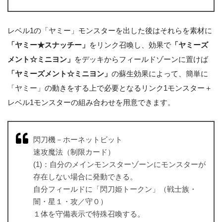
レベル1の「ヤミー」モンスターを出した後はそれらを素材に
「ヤミー★スナッチー」
をリンク召喚し、効果で
「ヤミーズ
メント☆ミニヨン」
をデッキからフィールドゾーンに置けば
「ヤミーズメント☆ミニヨン」
の蘇生効果によって、簡単に
「ヤミー」の動きをする上で必要となるリンク1モンスター＋
レベル1モンスターの組み合わせを用意できます。
閃刀機－ホーネットビット
速攻魔法（制限カード）
(1)：自分のメインモンスターゾーンにモンスターが
存在しない場合に発動できる。
自分フィールドに「閃刀姫トークン」（戦士族・
闇・星１・攻／守０）
１体を守備表示で特殊召喚する。