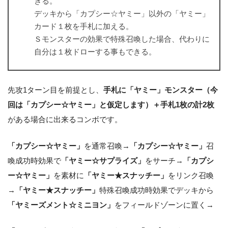
きる。
デッキから「カプシー☆ヤミー」以外の「ヤミー」
カード１枚を手札に加える。
Ｓモンスターの効果で特殊召喚した場合、代わりに
自分は１枚ドローする事もできる。
先攻1ターン目を前提とし、
手札に「ヤミー」モンスター（今
回は「カプシー☆ヤミー」と仮定します）＋手札1枚の計2枚
がある場合に出来るコンボです。
「カプシー☆ヤミー」
を通常召喚→
「カプシー☆ヤミー」
召
喚成功時効果で
「ヤミー☆サプライズ」
をサーチ→
「カプシ
ー☆ヤミー」
を素材に
「ヤミー★スナッチー」
をリンク召喚
→
「ヤミー★スナッチー」
特殊召喚成功時効果でデッキから
「ヤミーズメント☆ミニヨン」
をフィールドゾーンに置く→