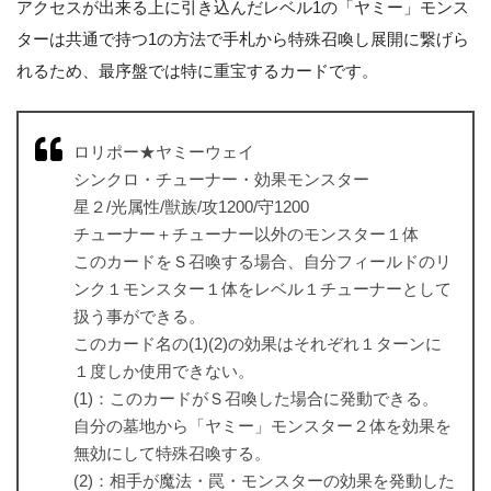
アクセスが出来る上に引き込んだレベル1の「ヤミー」モンス
ターは共通で持つ1の方法で手札から特殊召喚し展開に繋げら
れるため、最序盤では特に重宝するカードです。
ロリポー★ヤミーウェイ
シンクロ・チューナー・効果モンスター
星２/光属性/獣族/攻1200/守1200
チューナー＋チューナー以外のモンスター１体
このカードをＳ召喚する場合、自分フィールドのリ
ンク１モンスター１体をレベル１チューナーとして
扱う事ができる。
このカード名の(1)(2)の効果はそれぞれ１ターンに
１度しか使用できない。
(1)：このカードがＳ召喚した場合に発動できる。
自分の墓地から「ヤミー」モンスター２体を効果を
無効にして特殊召喚する。
(2)：相手が魔法・罠・モンスターの効果を発動した