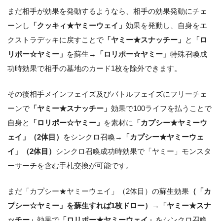
まだ相手が効果を発動するようなら、相手の効果発動にチェ
ーンし
「クッキィ★ヤミーウェイ」
効果を発動し、自身をエ
クストラデッキに戻すことで
「ヤミー★スナッチー」
と
「ロ
リポー☆ヤミー」
を蘇生→
「ロリポー☆ヤミー」
特殊召喚成
功時効果で相手の墓地のカード1枚を除外できます。
その後相手メインフェイズ及びバトルフェイズにフリーチェ
ーンで
「ヤミー★スナッチー」
効果で100ライフを払うことで
自身と
「ロリポー☆ヤミー」
を素材に
「カプシー★ヤミーウ
ェイ」（2体目）
をシンクロ召喚→
「カプシー★ヤミーウェ
イ」（2体目）
シンクロ召喚成功時効果で「ヤミー」モンスタ
ーサーチを含む手札交換が可能です。
まだ「カプシー★ヤミーウェイ」（2体目）の蘇生効果
（「カ
プシー☆ヤミー」を蘇生すれば1枚ドロー）
→
「ヤミー★スナ
ッチー」
効果で
「ロリポー★ヤミーウェイ」
をシンクロ召喚