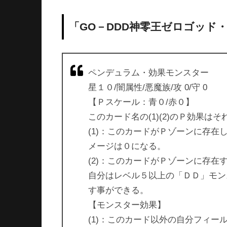
「GO－DDD神零王ゼロゴッド
ペンデュラム・効果モンスター
星１０/闇属性/悪魔族/攻 0/守 0
【Ｐスケール：青０/赤０】
このカード名の(1)(2)のＰ効果
(1)：このカードがＰゾーンに存
メージは０になる。
(2)：このカードがＰゾーンに存在
自分はレベル５以上の「ＤＤ」モン
す事ができる。
【モンスター効果】
(1)：このカード以外の自分フィ