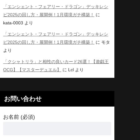
「エンシェント・フェアリー・ドラゴン」デッキレシ
ピ2025の回し方・展開例！1月環境ガチ構築！
に
kata-0003
より
「エンシェント・フェアリー・ドラゴン」デッキレシ
ピ2025の回し方・展開例！1月環境ガチ構築！
に
モタ
より
「クシャトリラ」と相性の良いカード26選！【遊戯王
OCG】【マスターデュエル】
に
Lcl
より
お問い合わせ
お名前 (必須)