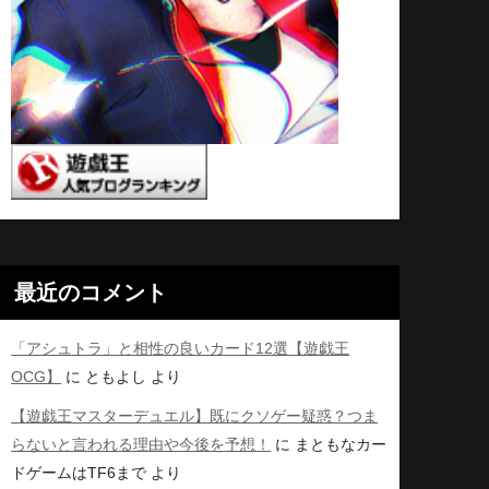
最近のコメント
「アシュトラ」と相性の良いカード12選【遊戯王
OCG】
に
ともよし
より
【遊戯王マスターデュエル】既にクソゲー疑惑？つま
らないと言われる理由や今後を予想！
に
まともなカー
ドゲームはTF6まで
より