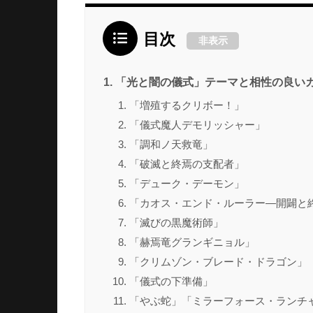
目次
非表示
「光と闇の儀式」テーマと相性の良い
「増殖するクリボー！」
「儀式魔人デモリッシャー」
「調和ノ天救竜」
「破滅と終焉の支配者」
「デューク・デーモン」
「カオス・エンド・ルーラー―開闢と
「滅びの黒魔術師」
「赫焉竜グランギニョル」
「クリムゾン・ブレード・ドラゴン」
「儀式の下準備」
「やぶ蛇」「ミラーフォース・ランチ