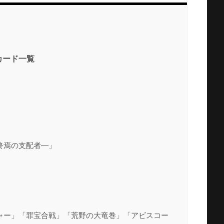
カード一覧
終焉の支配者―」
ャー」「罪宝合戦」「荒野の大竜巻」「アビスコー