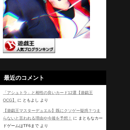
最近のコメント
「アシュトラ」と相性の良いカード12選【遊戯王
OCG】
に
ともよし
より
【遊戯王マスターデュエル】既にクソゲー疑惑？つま
らないと言われる理由や今後を予想！
に
まともなカー
ドゲームはTF6まで
より