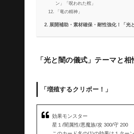
ン」「呪われた棺」
「竜の精神」
展開補助・素材確保・耐性強化！「光
「光と闇の儀式」テーマと相
「増殖するクリボー！」
効果モンスター
星１/闇属性/悪魔族/攻 300/守 200
このカード名の(1)の効果は１ター