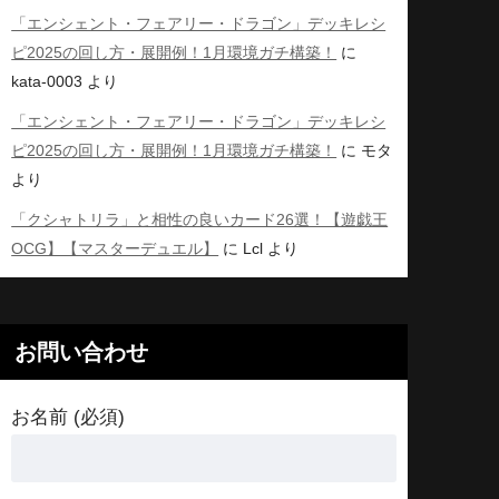
「エンシェント・フェアリー・ドラゴン」デッキレシ
ピ2025の回し方・展開例！1月環境ガチ構築！
に
kata-0003
より
「エンシェント・フェアリー・ドラゴン」デッキレシ
ピ2025の回し方・展開例！1月環境ガチ構築！
に
モタ
より
「クシャトリラ」と相性の良いカード26選！【遊戯王
OCG】【マスターデュエル】
に
Lcl
より
お問い合わせ
お名前 (必須)