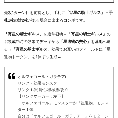
先攻1ターン目を前提とし、手札に
「宵星の騎士ギルス」＋手
札1枚の計2枚
がある場合に出来るコンボです。
「宵星の騎士ギルス」
を通常召喚→
「宵星の騎士ギルス」
の
召喚成功時の効果でデッキから
「星遺物の交心」
を墓地へ送
る→
「宵星の騎士ギルス」
効果でお互いのフィールドに「星
遺物トークン」を1体ずつ生成→
オルフェゴール・ガラテアi
リンク・効果モンスター
リンク１/闇属性/機械族/攻 0
【リンクマーカー：左下】
「オルフェゴール」モンスターか「星遺物」モンス
ター１体
自分は「オルフェゴール・ガラテアｉ」を１ターン