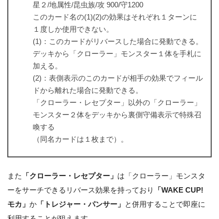
星２/地属性/昆虫族/攻 900/守1200
このカード名の(1)(2)の効果はそれぞれ１ターンに
１度しか使用できない。
(1)：このカードがリバースした場合に発動できる。
デッキから「クローラー」モンスター１体を手札に
加える。
(2)：表側表示のこのカードが相手の効果でフィール
ドから離れた場合に発動できる。
「クローラー・レセプター」以外の「クローラー」
モンスター２体をデッキから裏側守備表示で特殊召
喚する
（同名カードは１枚まで）。
また
「クローラー・レセプター」
は「クローラー」モンスタ
ーをサーチできるリバース効果を持っており
「WAKE CUP!
モカ」
か
「トレジャー・パンサー」
と併用することで即座に
利用することが狙えます。