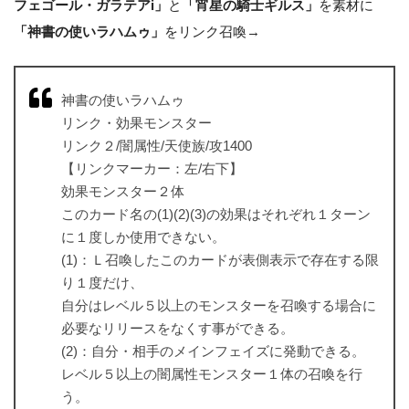
フェゴール・ガラテアi」
と
「宵星の騎士ギルス」
を素材に
「神書の使いラハムゥ」
をリンク召喚→
神書の使いラハムゥ
リンク・効果モンスター
リンク２/闇属性/天使族/攻1400
【リンクマーカー：左/右下】
効果モンスター２体
このカード名の(1)(2)(3)の効果はそれぞれ１ターン
に１度しか使用できない。
(1)：Ｌ召喚したこのカードが表側表示で存在する限
り１度だけ、
自分はレベル５以上のモンスターを召喚する場合に
必要なリリースをなくす事ができる。
(2)：自分・相手のメインフェイズに発動できる。
レベル５以上の闇属性モンスター１体の召喚を行
う。