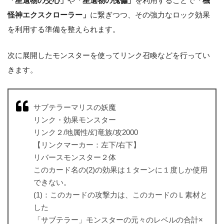
「星遺物の交心」
や
「星遺物の傀儡」
を利用することで
「機
怪神エクスクローラー」
に繋ぎつつ、その強力なロック効果
を利用する準備を整えられます。
次に展開したモンスターを使ってリンク召喚などを行ってい
きます。
サブテラーマリスの妖魔
リンク・効果モンスター
リンク２/地属性/幻竜族/攻2000
【リンクマーカー：左下/右下】
リバースモンスター２体
このカード名の(2)の効果は１ターンに１度しか使用
できない。
(1)：このカードの攻撃力は、このカードのＬ素材と
した
「サブテラー」モンスターの元々のレベルの合計×