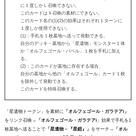
に１度しかＬ召喚できない。
このカードはＸ召喚の素材にできない。
このカード名の(1)(2)の効果はそれぞれ１ターンに
１度しか使用できない。
(1)：手札を１枚墓地へ送って発動できる。
自分のデッキ・墓地から「星遺物」モンスター１体
か「オルフェゴール・バベル」１枚を手札に加え
る。
(2)：このカードが墓地に存在する場合、
自分の墓地から他の「オルフェゴール」カード１枚
を除外して発動できる。
このカードを特殊召喚する。
「星遺物トークン」を素材に
「オルフェゴール・ガラテアi」
をリンク召喚→
「オルフェゴール・ガラテアi
」効果で手札を1
枚墓地へ送ることで
「星遺物－『星鎧』」
をサーチ→
「オル