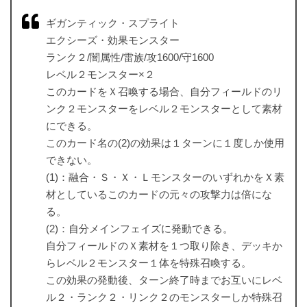
ギガンティック・スプライト
エクシーズ・効果モンスター
ランク２/闇属性/雷族/攻1600/守1600
レベル２モンスター×２
このカードをＸ召喚する場合、自分フィールドのリ
ンク２モンスターをレベル２モンスターとして素材
にできる。
このカード名の(2)の効果は１ターンに１度しか使用
できない。
(1)：融合・Ｓ・Ｘ・ＬモンスターのいずれかをＸ素
材としているこのカードの元々の攻撃力は倍にな
る。
(2)：自分メインフェイズに発動できる。
自分フィールドのＸ素材を１つ取り除き、デッキか
らレベル２モンスター１体を特殊召喚する。
この効果の発動後、ターン終了時までお互いにレベ
ル２・ランク２・リンク２のモンスターしか特殊召