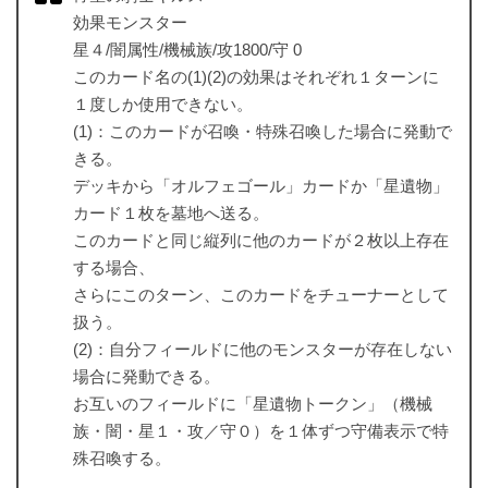
効果モンスター
星４/闇属性/機械族/攻1800/守 0
このカード名の(1)(2)の効果はそれぞれ１ターンに
１度しか使用できない。
(1)：このカードが召喚・特殊召喚した場合に発動で
きる。
デッキから「オルフェゴール」カードか「星遺物」
カード１枚を墓地へ送る。
このカードと同じ縦列に他のカードが２枚以上存在
する場合、
さらにこのターン、このカードをチューナーとして
扱う。
(2)：自分フィールドに他のモンスターが存在しない
場合に発動できる。
お互いのフィールドに「星遺物トークン」（機械
族・闇・星１・攻／守０）を１体ずつ守備表示で特
殊召喚する。