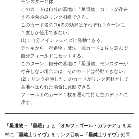
モンスター２体
このカードは自分の墓地に「星遺物」カードが存在
する場合のみリンク召喚できる。
このカード名の(1)(2)の効果はそれぞれ１ターンに
１度しか使用できない。
(1)：自分メインフェイズに発動できる。
デッキから「星遺物」魔法・罠カード１枚を選んで
自分フィールドにセットする。
このターン、自分の墓地に「星遺物」モンスターが
存在しない場合には、そのカードは発動できない。
(2)：リンク召喚したこのカードがリンク素材として
墓地へ送られた場合に発動できる。
フィールドのカード１枚を選んで持ち主のデッキに
戻す。
「星遺物－『星鎧』」
と
「オルフェゴール・ガラテアi」
を素
材に
「星鍵士リイヴ」
をリンク召喚→
「星鍵士リイヴ」
効果