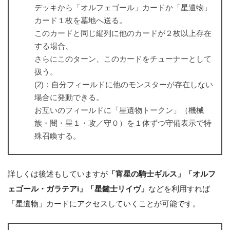
デッキから「オルフェゴール」カードか「星遺物」
カード１枚を墓地へ送る。
このカードと同じ縦列に他のカードが２枚以上存在
する場合、
さらにこのターン、このカードをチューナーとして
扱う。
(2)：自分フィールドに他のモンスターが存在しない
場合に発動できる。
お互いのフィールドに「星遺物トークン」（機械
族・闇・星１・攻／守０）を１体ずつ守備表示で特
殊召喚する。
詳しくは後述もしていますが
「宵星の騎士ギルス」「オルフ
ェゴール・ガラテアi」「星鍵士リイヴ」
などを利用すれば
「星遺物」カードにアクセスしていくことが可能です。