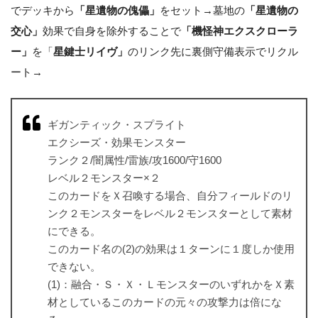
でデッキから
「星遺物の傀儡」
をセット→墓地の
「星遺物の
交心」
効果で自身を除外することで
「機怪神エクスクローラ
ー」
を「
星鍵士リイヴ」
のリンク先に裏側守備表示でリクル
ート→
ギガンティック・スプライト
エクシーズ・効果モンスター
ランク２/闇属性/雷族/攻1600/守1600
レベル２モンスター×２
このカードをＸ召喚する場合、自分フィールドのリ
ンク２モンスターをレベル２モンスターとして素材
にできる。
このカード名の(2)の効果は１ターンに１度しか使用
できない。
(1)：融合・Ｓ・Ｘ・ＬモンスターのいずれかをＸ素
材としているこのカードの元々の攻撃力は倍にな