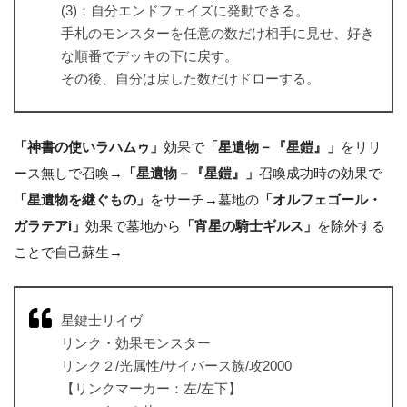
(3)：自分エンドフェイズに発動できる。
手札のモンスターを任意の数だけ相手に見せ、好き
な順番でデッキの下に戻す。
その後、自分は戻した数だけドローする。
「神書の使いラハムゥ」
効果で
「星遺物－『星鎧』」
をリリ
ース無しで召喚→
「星遺物－『星鎧』」
召喚成功時の効果で
「星遺物を継ぐもの」
をサーチ→墓地の
「オルフェゴール・
ガラテアi」
効果で墓地から
「宵星の騎士ギルス」
を除外する
ことで自己蘇生→
星鍵士リイヴ
リンク・効果モンスター
リンク２/光属性/サイバース族/攻2000
【リンクマーカー：左/左下】