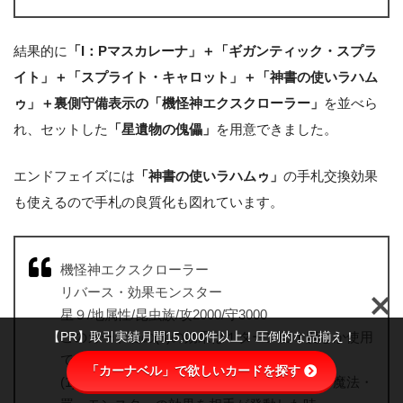
結果的に
「I：Pマスカレーナ」＋「ギガンティック・スプラ
イト」＋「スプライト・キャロット」＋「神書の使いラハム
ゥ」＋裏側守備表示の「機怪神エクスクローラー」
を並べら
れ、セットした
「星遺物の傀儡」
を用意できました。
エンドフェイズには
「神書の使いラハムゥ」
の手札交換効果
も使えるので手札の良質化も図れています。
機怪神エクスクローラー
リバース・効果モンスター
星９/地属性/昆虫族/攻2000/守3000
【PR】取引実績月間15,000件以上！圧倒的な品揃え！
このカード名の(3)の効果は１ターンに１度しか使用
できない。
「カーナベル」で欲しいカードを探す
(1)：裏側表示のこのモンスターを対象とする魔法・