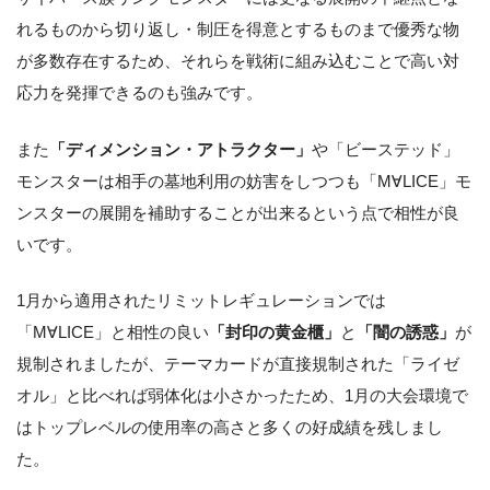
れるものから切り返し・制圧を得意とするものまで優秀な物
が多数存在するため、それらを戦術に組み込むことで高い対
応力を発揮できるのも強みです。
また
「ディメンション・アトラクター」
や「ビーステッド」
モンスターは相手の墓地利用の妨害をしつつも「M∀LICE」モ
ンスターの展開を補助することが出来るという点で相性が良
いです。
1月から適用されたリミットレギュレーションでは
「M∀LICE」と相性の良い
「封印の黄金櫃」
と
「闇の誘惑」
が
規制されましたが、テーマカードが直接規制された「ライゼ
オル」と比べれば弱体化は小さかったため、1月の大会環境で
はトップレベルの使用率の高さと多くの好成績を残しまし
た。