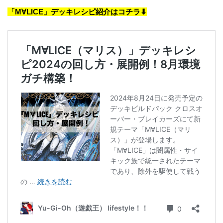
「M∀LICE」デッキレシピ紹介はコチラ⬇︎