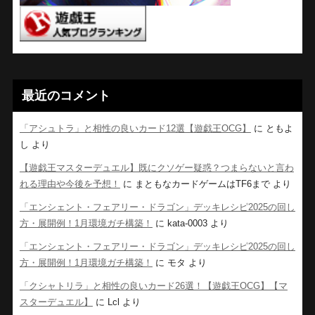
最近のコメント
「アシュトラ」と相性の良いカード12選【遊戯王OCG】
に
ともよ
し
より
【遊戯王マスターデュエル】既にクソゲー疑惑？つまらないと言わ
れる理由や今後を予想！
に
まともなカードゲームはTF6まで
より
「エンシェント・フェアリー・ドラゴン」デッキレシピ2025の回し
方・展開例！1月環境ガチ構築！
に
kata-0003
より
「エンシェント・フェアリー・ドラゴン」デッキレシピ2025の回し
方・展開例！1月環境ガチ構築！
に
モタ
より
「クシャトリラ」と相性の良いカード26選！【遊戯王OCG】【マ
スターデュエル】
に
Lcl
より