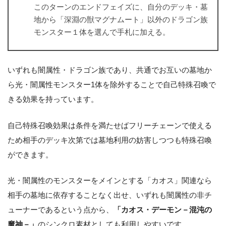
このターンのエンドフェイズに、自分のデッキ・墓
地から「深淵の獣マグナムート」以外のドラゴン族
モンスター１体を選んで手札に加える。
いずれも闇属性・ドラゴン族であり、共通でお互いの墓地か
ら光・闇属性モンスター1体を除外することで自己特殊召喚で
きる効果を持っています。
自己特殊召喚効果は条件を満たせばフリーチェーンで使える
ため相手のデッキ次第では墓地利用の妨害しつつも特殊召喚
ができます。
光・闇属性のモンスターをメインとする「カオス」関連なら
相手の墓地に依存することなく出せ、いずれも闇属性の非チ
ューナーであるという点から、
「カオス・デーモン－混沌の
魔神－」
のシンクロ素材としても利用しやすいです。