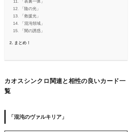
「表裏一体」
「陰の光」
「救援光」
「混沌領域」
「闇の誘惑」
まとめ！
カオスシンクロ関連と相性の良いカード一
覧
「混沌のヴァルキリア」