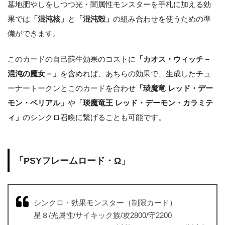
墓地肥やしをしつつ光・闇属性モンスターを手札に加える効
果では
「混沌核」
と
「混沌殻」
の組み合わせを使うための準
備ができます。
このカードの自己蘇生効果のコストに
「カオス・ウィッチ－
混沌の魔女－」
を含めれば、あちらの効果で、生成したチュ
ーナートークンとこのカードを合わせ
「琰魔竜 レッド・デー
モン・ベリアル」
や
「琰魔竜王 レッド・デーモン・カラミテ
ィ」
のシンクロ召喚に繋げることも可能です。
「PSYフレームロード・Ω」
シンクロ・効果モンスター（制限カード）
星８/光属性/サイキック族/攻2800/守2200