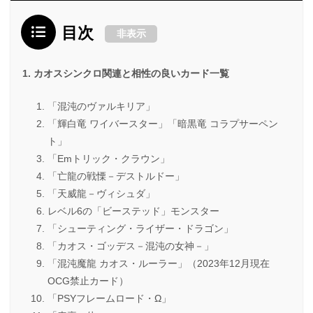
目次
非表示
カオスシンクロ関連と相性の良いカード一覧
「混沌のヴァルキリア」
「輝白竜 ワイバースター」「暗黒竜 コラプサーペン
ト」
「Emトリック・クラウン」
「亡龍の戦慄－デストルドー」
「天威龍－ヴィシュダ」
レベル6の「ビーステッド」モンスター
「シューティング・ライザー・ドラゴン」
「カオス・ゴッデス－混沌の女神－」
「混沌魔龍 カオス・ルーラー」（2023年12月現在
OCG禁止カード）
「PSYフレームロード・Ω」