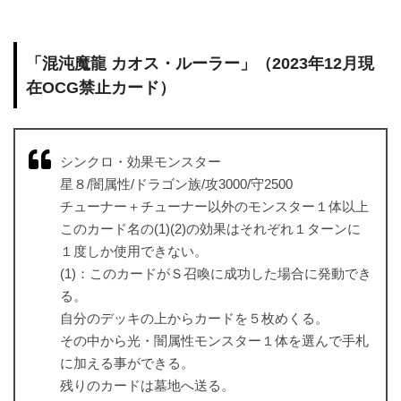
「混沌魔龍 カオス・ルーラー」（2023年12月現
在OCG禁止カード）
シンクロ・効果モンスター
星８/闇属性/ドラゴン族/攻3000/守2500
チューナー＋チューナー以外のモンスター１体以上
このカード名の(1)(2)の効果はそれぞれ１ターンに
１度しか使用できない。
(1)：このカードがＳ召喚に成功した場合に発動でき
る。
自分のデッキの上からカードを５枚めくる。
その中から光・闇属性モンスター１体を選んで手札
に加える事ができる。
残りのカードは墓地へ送る。