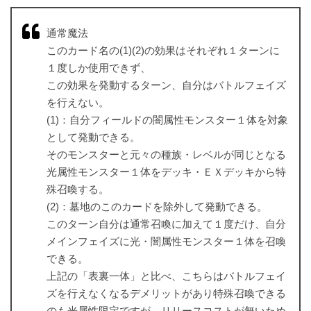
通常魔法
このカード名の(1)(2)の効果はそれぞれ１ターンに
１度しか使用できず、
この効果を発動するターン、自分はバトルフェイズ
を行えない。
(1)：自分フィールドの闇属性モンスター１体を対象
として発動できる。
そのモンスターと元々の種族・レベルが同じとなる
光属性モンスター１体をデッキ・ＥＸデッキから特
殊召喚する。
(2)：墓地のこのカードを除外して発動できる。
このターン自分は通常召喚に加えて１度だけ、自分
メインフェイズに光・闇属性モンスター１体を召喚
できる。
上記の「表裏一体」と比べ、こちらはバトルフェイ
ズを行えなくなるデメリットがあり特殊召喚できる
のも光属性限定ですが、リリースコストが無いため