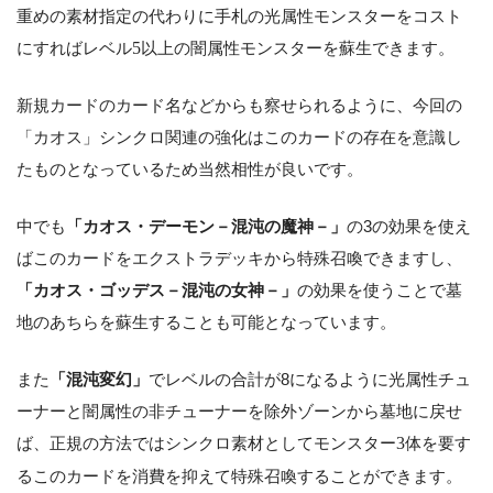
重めの素材指定の代わりに手札の光属性モンスターをコスト
にすればレベル
5
以上の闇属性モンスターを蘇生できます。
新規カードのカード名などからも察せられるように、今回の
「カオス」シンクロ関連の強化はこのカードの存在を意識し
たものとなっているため当然相性が良いです。
中でも
「カオス・デーモン－混沌の魔神－」
の3の効果を使え
ばこのカードをエクストラデッキから特殊召喚できますし、
「カオス・ゴッデス－混沌の女神－」
の効果を使うことで墓
地のあちらを蘇生することも可能となっています。
また
「混沌変幻」
でレベルの合計が8になるように光属性チュ
ーナーと闇属性の非チューナーを除外ゾーンから墓地に戻せ
ば、正規の方法ではシンクロ素材としてモンスター
3
体を要す
るこのカードを消費を抑えて特殊召喚することができます。