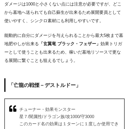
ダメージは1000と小さくない点には注意が必要ですが、どこ
から墓地へ送られても自己蘇生が出来るため展開要員として
使いやすく、シンクロ素材にも利用しやすいです。
能動的に自分にダメージを与えられることから最大5枚まで墓
地肥やしが出来る
「玄翼竜 ブラック・フェザー」
効果トリガ
ーとして使うことも出来るため、稼いだ墓地リソースで更な
る展開に繋ぐことも狙えるでしょう。
「亡龍の戦慄－デストルドー」
チューナー・効果モンスター
星７/闇属性/ドラゴン族/攻1000/守3000
このカード名の効果は１ターンに１度しか使用でき