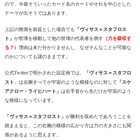
ので、今後そういったカード名のカードやそれを中心とした
テーマが出そうではあります。
上記の推測を前提とした場合でも
「ヴィサス＝スタフロス
ト」
が世壊を移動して他の世壊の代表者を倒す
（力を吸収す
る？）
理由は未だ分かりませんし、なぜそんなことが可能な
のかについても謎のままです。
公式
Twitter
で明かされた設定画では、
「ヴィサス＝スタフロ
スト
」は右腕すべてが宇宙のような模様なのに対して
「スケ
アクロー・ライヒハート」
は右手首から先だけが宇宙のよう
な模様になっています。
「ヴィサス＝スタフロスト」
が勝利を収めたであろうことを
踏まえると、この右腕の模様の広がり方は力の大きさにも関
係があるように思えます。