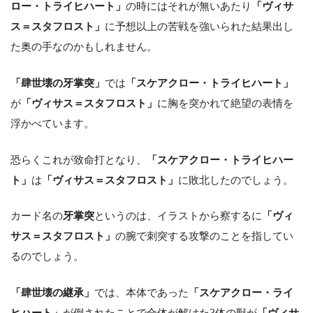
ロー・トライヒハート」
の時にはそれが無いあたり
「ヴィサ
ス＝スタフロスト」
に予想以上の苦戦を強いられた結果出し
た奥の手なのかもしれません。
「肆世壊の牙掌突」
では
「スケアクロー・トライヒハート」
が
「ヴィサス＝スタフロスト」
に胸を突かれて絶望の表情を
浮かべています。
恐らくこれが致命打となり、
「スケアクロー・トライヒハー
ト」
は
「ヴィサス＝スタフロスト」
に敗北したのでしょう。
カード名の
牙掌突
というのは、イラストから察するに
「ヴィ
サス＝スタフロスト」
の腕で刺突する攻撃のことを指してい
るのでしょう。
「肆世壊の継承」
では、本体であった
「スケアクロー・ライ
ヒハート」
が倒されたことで合体が解けた
3
体の獣が
「ヴィサ