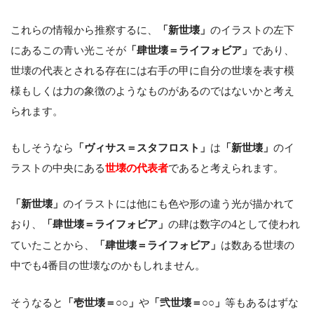
これらの情報から推察するに、
「新世壊」
のイラストの左下
にあるこの青い光こそが
「肆世壊＝ライフォビア」
であり、
世壊の代表とされる存在には右手の甲に自分の世壊を表す模
様もしくは力の象徴のようなものがあるのではないかと考え
られます。
もしそうなら
「ヴィサス＝スタフロスト」
は
「新世壊」
のイ
ラストの中央にある
世壊の代表者
であると考えられます。
「新世壊」
のイラストには他にも色や形の違う光が描かれて
おり、
「肆世壊＝ライフォビア」
の肆は数字の
4
として使われ
ていたことから、
「肆世壊＝ライフォビア」
は数ある世壊の
中でも
4
番目の世壊なのかもしれません。
そうなると
「壱世壊＝○○」
や
「弐世壊＝○○」
等もあるはずな