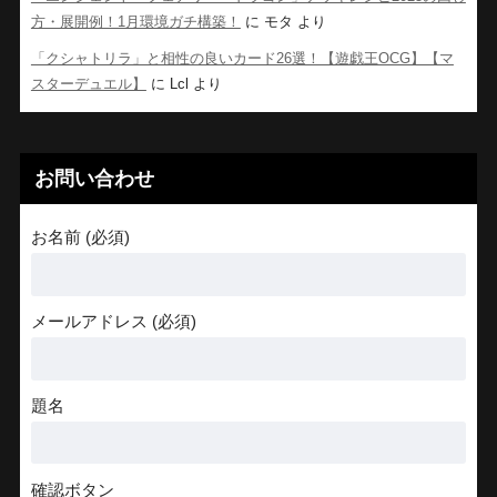
方・展開例！1月環境ガチ構築！
に
モタ
より
「クシャトリラ」と相性の良いカード26選！【遊戯王OCG】【マ
スターデュエル】
に
Lcl
より
お問い合わせ
お名前 (必須)
メールアドレス (必須)
題名
確認ボタン