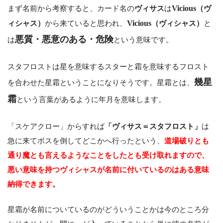
まず名前から考察すると、カード名の
ヴィサス
は
Vicious
（ヴ
ィシャス）
から来ていると思われ、
Vicious
（ヴィシャス）
と
悪質・悪意のある・危険
は
という意味です。
スタフロストは星を意味するスターと霜を意味するフロスト
幾星
を合わせた星霜ということになりそうです。星霜とは、
霜
という言葉があるように年月を意味します。
「スケアクロー」からすれば
「ヴィサス＝スタフロスト」
は
急に来てボスを倒してどこかへ行ったという、
道場破りとも
通り魔とも言えるようなことをしたとも受け取れますので、
悪い意味を持つヴィシャスが名前に付いているのはある意味
納得できます。
星霜が名前についているのがどういうことかは今のところ分