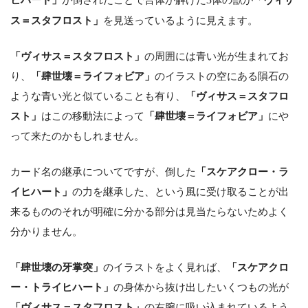
ス＝スタフロスト」
を見送っているように見えます。
「ヴィサス＝スタフロスト」
の周囲には青い光が生まれてお
り、
「肆世壊＝ライフォビア」
のイラストの空にある隕石の
ような青い光と似ていることも有り、
「ヴィサス＝スタフロ
スト」
はこの移動法によって
「肆世壊＝ライフォビア」
にや
って来たのかもしれません。
カード名の継承についてですが、倒した
「スケアクロー・ラ
イヒハート」
の力を継承した、という風に受け取ることが出
来るもののそれが明確に分かる部分は見当たらないためよく
分かりません。
「肆世壊の牙掌突」
のイラストをよく見れば、
「スケアクロ
ー・トライヒハート」
の身体から抜け出したいくつもの光が
「ヴィサス＝スタフロスト」
の右腕に吸い込まれているよう