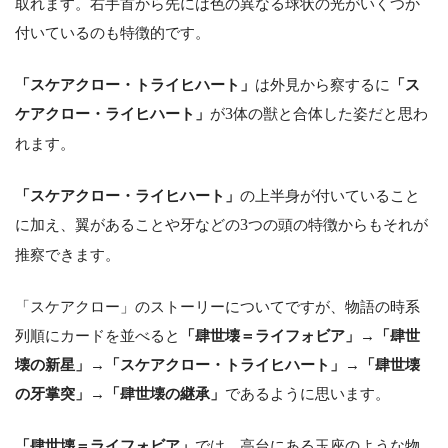
取れます。右手首から先には色の異なる球状の光がいくつか
付いているのも特徴的です。
「スケアクロー・トライヒハート」
は外見から察するに
「ス
ケアクロー・ライヒハート」
が
3
体の獣と合体した姿だと思わ
れます。
「スケアクロー・ライヒハート」
の上半身が付いていること
に加え、翼があることや牙などの
3
つの頭の特徴からもそれが
推察できます。
「スケアクロー」のストーリーについてですが、物語の時系
列順にカードを並べると
「肆世壊＝ライフォビア」
→
「肆世
壊の新星」
→
「スケアクロー・トライヒハート」
→
「肆世壊
の牙掌突」
→
「肆世壊の継承」
であるように思います。
「肆世壊＝ライフォビア」
では、高台にある玉座のような物