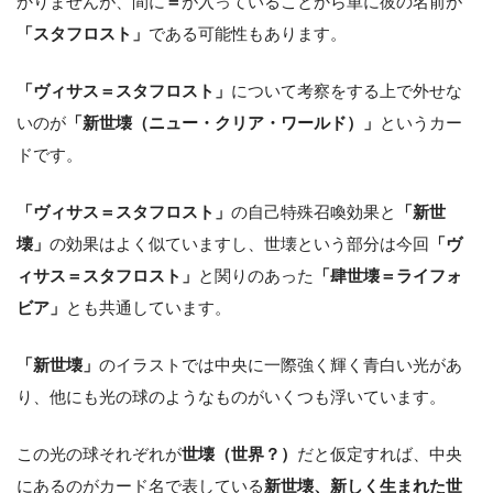
かりませんが、間に
＝
が入っていることから単に彼の名前が
「スタフロスト」
である可能性もあります。
「ヴィサス＝スタフロスト」
について考察をする上で外せな
いのが
「新世壊（ニュー・クリア・ワールド）」
というカー
ドです。
「ヴィサス＝スタフロスト」
の自己特殊召喚効果と
「新世
壊」
の効果はよく似ていますし、世壊という部分は今回
「ヴ
ィサス＝スタフロスト」
と関りのあった
「肆世壊＝ライフォ
ビア」
とも共通しています。
「新世壊」
のイラストでは中央に一際強く輝く青白い光があ
り、他にも光の球のようなものがいくつも浮いています。
この光の球それぞれが
世壊（世界？）
だと仮定すれば、中央
にあるのがカード名で表している
新世壊、新しく生まれた世