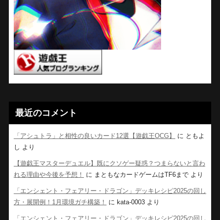
最近のコメント
「アシュトラ」と相性の良いカード12選【遊戯王OCG】
に
ともよ
し
より
【遊戯王マスターデュエル】既にクソゲー疑惑？つまらないと言わ
れる理由や今後を予想！
に
まともなカードゲームはTF6まで
より
「エンシェント・フェアリー・ドラゴン」デッキレシピ2025の回し
方・展開例！1月環境ガチ構築！
に
kata-0003
より
「エンシェント・フェアリー・ドラゴン」デッキレシピ2025の回し